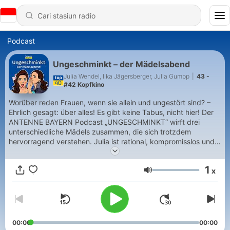
Podcast
Ungeschminkt – der Mädelsabend
Julia Wendel, Ilka Jägersberger, Julia Gumpp
|
43 -
#42 Kopfkino
Worüber reden Frauen, wenn sie allein und ungestört sind? –
Ehrlich gesagt: über alles! Es gibt keine Tabus, nicht hier! Der
ANTENNE BAYERN Podcast „UNGESCHMINKT“ wirft drei
unterschiedliche Mädels zusammen, die sich trotzdem
hervorragend verstehen. Julia ist rational, kompromisslos und
die Stimme der Vernunft, Ilka ist Oldschool, Mama und Ehefrau
seit 2005 (sie hat schon alles gesehen) und die andere Julia ist
1
x
einfach ein bisschen ausgeflippt. Zusammen quatschen sie
Volume
ungeschminkt und frei Schnauze über alle großen und kleinen
Probleme des Alltags. Sie diskutieren über Babys, Beziehung
und Karriere. Freut Euch auf schmutzige, lustige und lustvolle
Sexgeschichte und peinliche Enthüllungen. Es wird gelacht,
gestritten und vielleicht auch mal ein bisschen geweint – eben,
00:00
00:00
wie bei einem ganz normalen Mädelsabend. Jeden Dienstag