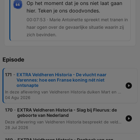
Op het moment dat je ons niet laat gaan
hier. Teken je ons doodvondes.
00:07:53 · Marie Antoinette spreekt met tranen in
haar ogen over de gevaarlijke situatie waarin zij
zich bevinden.
Episode
-
171
EXTRA Veldheren Historia - De vlucht naar
Varennes: hoe een Franse koning nét niet
ontsnapte
In deze aflevering van Veldheren Historia duiken Mart en Tom in een dramatisch moment uit de Franse geschiedenis: de vlucht van koning Lodewijk XVI en Marie Antoinette. Het verhaal volgt de stalmeester Drouet, die het koninklijk paar herkent in een koets en besluit hen te volgen naar het dorp Varennes. De spanning stijgt wanneer de koninklijke familie vastloopt in het dorp door een gebrek aan verse paarden. Ondanks de waarschuwingen van Drouet en de onrust in de lokale herberg, lijken de papieren aanvankelijk in orde. De aflevering beschrijft de emotionele confrontatie tussen de vluchtende vorsten en de lokale bevolking, eindigend met een tragisch besef dat hun toekomst definitief is veranderd.
04 Agu 2026
-
170
EXTRA Veldheren Historia - Slag bij Fleurus: de
geboorte van Nederland
Deze aflevering van Veldheren Historia bespreekt de veldslag bij Fleurus en de enorme historische impact ervan. De discussie focust op hoe de Franse overwinning leidde tot de val van de Oostenrijkse Nederlanden, de transformatie van de Nederlandse Republiek naar een koninkrijk en het einde van de Terreur in Frankrijk. Daarnaast wordt de eerste inzet van luchtballonnen als militaire technologie besproken. Hoewel de effectiviteit destijds beperkt was door communicatieproblemen, wordt de veldslag gezien als de geboorte van de derde dimensie in oorlogsvoering: de luchtmacht.
28 Jul 2026
-
169
EXTRA Veldheren Historia - Dagboek van een