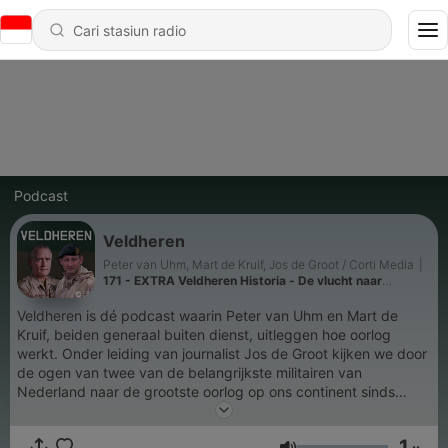
Podcast
Veldheren
Peter van Uhm, Mart de Kruif, Jos de Groot / Corti Media
|
171 - EXTRA Veldheren Historia - De vlucht naar
Varennes: hoe een Franse koning nét niet ontsnapte
Veldheren is dé podcast waarin Peter van Uhm en Mart de
Kruif, beiden generaal buiten dienst, uitleggen hoe oorlog
werkt. Onder leiding van journalist Jos de Groot kijken we door
de ogen van twee van de belangrijkste militairen van
Nederland naar de grootste oorlog op ons continent sinds
1945. Luister je graag naar Veldheren? Kom dan ook vooral
naar onze theatertour. Verwacht een militair college van Peter
1