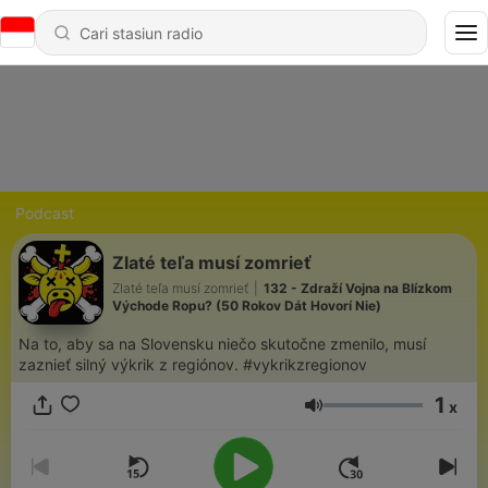
Podcast
Zlaté teľa musí zomrieť
Zlaté teľa musí zomrieť
|
132 - Zdraží Vojna na Blízkom
Východe Ropu? (50 Rokov Dát Hovorí Nie)
Na to, aby sa na Slovensku niečo skutočne zmenilo, musí
zaznieť silný výkrik z regiónov. #vykrikzregionov
1
x
Volume