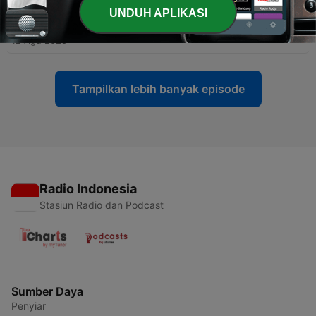
-
128
ŠOKUJÚCA REFORMA V ŠKOLSTVE: Budú
UNDUH APLIKASI
súkromné a cirkevné školy krvácať? | Horecký &
Chovanculiak
12 Agu 2025
Tampilkan lebih banyak episode
Radio Indonesia
Stasiun Radio dan Podcast
Sumber Daya
Penyiar