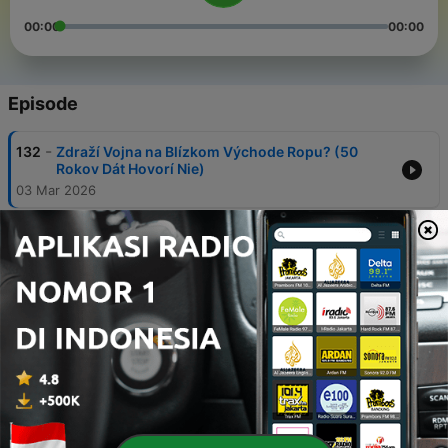
00:00
00:00
Episode
-
132
Zdraží Vojna na Blízkom Východe Ropu? (50
Rokov Dát Hovorí Nie)
03 Mar 2026
-
131
Brat Filip - Charitatívna misia vo Fiľakove
12 Nov 2025
-
130
CISÁR JE NAHÝ! Ostrá kritika Druckerovej
reformy školstva
26 Sep 2025
-
129
Reforma školstva je len o PENIAZOCH! - Brat Filip
a Ján Horecký
02 Sep 2025