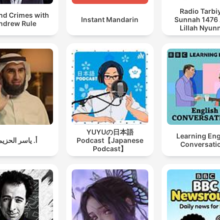
Radio Tarbi
and Crimes with
Instant Mandarin
Sunnah 1476
ndrew Rule
Lillah Nyun
Merenah
YUYUの日本語
Learning Eng
أ. ياسر الحزي
Podcast【Japanese
Conversati
Podcast】