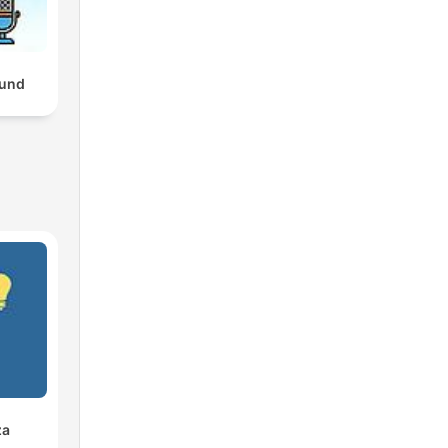
und
za