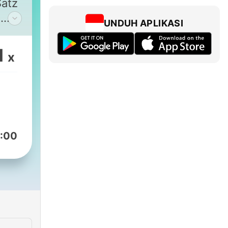
Satz
n
UNDUH APLIKASI
wir
nau
1
x
in
2026
 ⠀
:00
m/channel/0029Vb7fH75IXnlkhsu1Rj01
/wissenmitjohnny/reels
.de