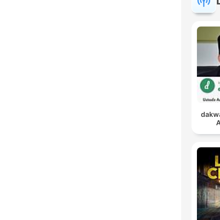
dakwa
A