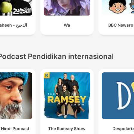
El Daheeh - الدحيح
Wa
BBC Newsro
Podcast Pendidikan internasional
 Hindi Podcast
The Ramsey Show
Despolari