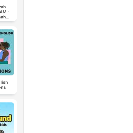
yah
 AM -
nah
lish
ons