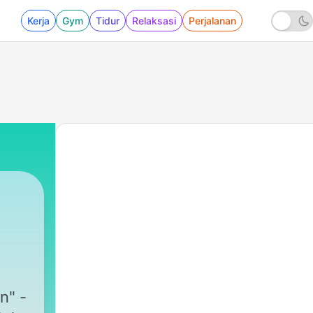
Kerja
Gym
Tidur
Relaksasi
Perjalanan
n" -