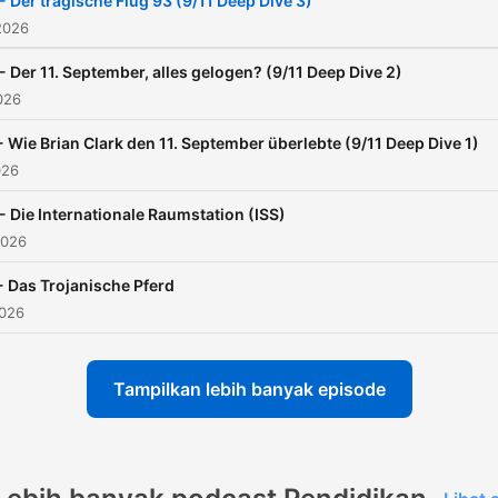
- Der tragische Flug 93 (9/11 Deep Dive 3)
⠀ "Wissen mit Johnny" ist 
2026
Co-Produktion von Fritz u
- Der 11. September, alles gelogen? (9/11 Deep Dive 2)
Team Johnny.
026
- Wie Brian Clark den 11. September überlebte (9/11 Deep Dive 1)
026
- Die Internationale Raumstation (ISS)
2026
- Das Trojanische Pferd
2026
Tampilkan lebih banyak episode