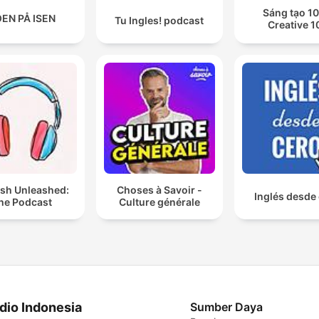
Sáng tạo 10
EN PÅ ISEN
Tu Ingles! podcast
Creative 1
ish Unleashed:
Choses à Savoir -
Inglés desde
he Podcast
Culture générale
dio Indonesia
Sumber Daya