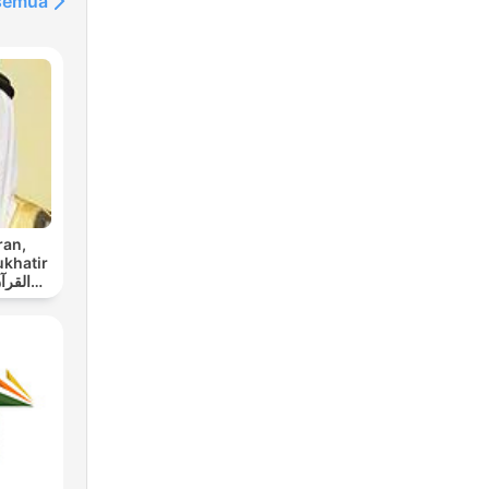
 semua
ran,
ukhatir