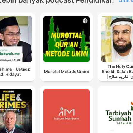
Lebih banyak podcast Pendidikan
Lihat
The Holy Qu
h.me - Ustadz
Murotal Metode Ummi
Sheikh Salah B
di Hidayat
| القرآن الكريم صلاح
بوخاطر