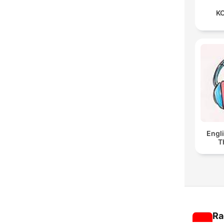
KO
Engl
T
Ra