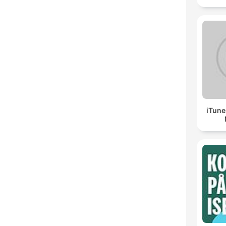
iTune