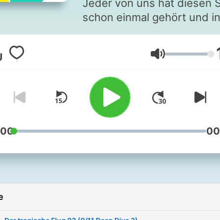
Jeder von uns hat diesen 
schon einmal gehört und i
diesem Podcast kümmern 
uns kurz und knapp um ge
Volume
diese Themen - indem wir 
sie eintauchen! 🌎 ⠀⠀
Gewinner-Podcast des
Deutschen Podcast Preis 
in der Kategorie Bildung,
Technologie und Wissen 
:00
00
Link zum WhatsApp-Kanal:
https://www.whatsapp.co
⠀ Videos in Kurzform:
https://www.instagram.com
e
‎ ⠀ Mail:
kontakt@wissenmitjohnny