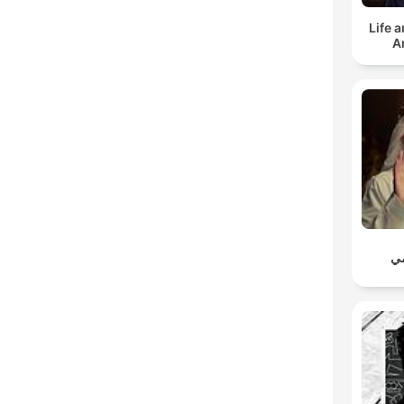
Life 
A
مي