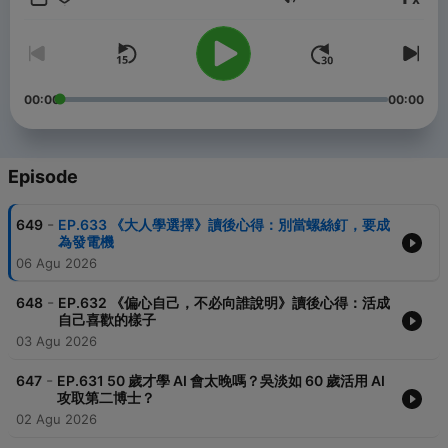
Volume
讀什麼。
📚 關於「閱讀前哨站」
部落格 https://readingoutpost.com/
聯絡我 https://readingoutpost.com/contact/
00:00
00:00
傳送門 https://readingoutpost.com/bio/
☕ 歡迎你用每個月99元支持瓦基持續創作
贊助瓦基 https://readingoutpost.com/support/
Episode
Powered by
Firstory Hosting
-
649
EP.633 《大人學選擇》讀後心得：別當螺絲釘，要成
為發電機
06 Agu 2026
-
648
EP.632 《偏心自己，不必向誰說明》讀後心得：活成
自己喜歡的樣子
03 Agu 2026
-
647
EP.631 50 歲才學 AI 會太晚嗎？吳淡如 60 歲活用 AI
攻取第二博士？
02 Agu 2026