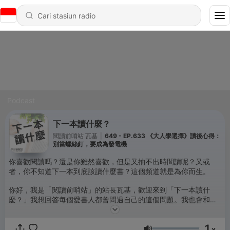
Podcast
下一本讀什麼？
閱讀前哨站 瓦基
|
649 - EP.633 《大人學選擇》讀後心得：
別當螺絲釘，要成為發電機
你喜歡閱讀嗎？還是你雖然喜歡，但是又抽不出時間讀呢？又或
者，你不知道下一本到底該讀什麼書？這個頻道就是為你而生。
你好，我是「閱讀前哨站」的站長瓦基，歡迎來到「下一本讀什
麼？」我想回答每個愛書人都曾問過自己的這個問題。我也會和你
分享關於閱讀的大小事，還有許多書籍的心得和評論。更重要的
是，我如何運用從書裡面學到的東西，開拓自己的視野，改變自己
1
的生活。我希望你在這裡，可以認識更多的好書，找到你的下一本
x