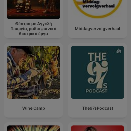
Θέατρο με Αγγελή
Γεωργία, ραδιοφωνικά
Middagvervolgverhaal
θεατρικά έργα
Wine Camp
The97sPodcast