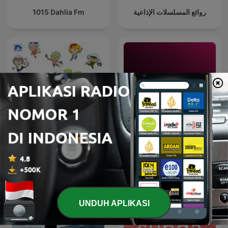
1015 Dahlia Fm
روائع المسلسلات الإذاعية
ジェーン・スー 生活は踊
Malaysia Podcast
る
UNDUH APLIKASI