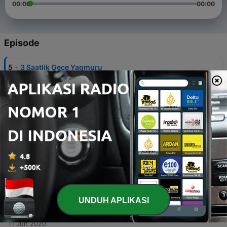
00:00
00:00
Episode
-
5
3 Saatlik Gece Yagmuru
Sesi_Rahatlama_Uyku_Calisma_Meditasyon
12 Jun 2020
-
4
4
Saatlik_Firtina_Yagmur_Doga_Sesi_Rahatlama_Yoga_Uyku
12 Jun 2020
-
3
2 Saatlik Yagmur Sesi
11 Jun 2020
-
2
1 Saatlik Yagmur Sesi Ciftlik Evi
11 Jun 2020
UNDUH APLIKASI
-
1
30 Dakikalik Yagmur Sesi
11 Jun 2020