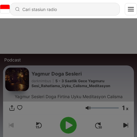
Podcast
Yagmur Doga Sesleri
darknimbus
|
5 - 3 Saatlik Gece Yagmuru
Sesi_Rahatlama_Uyku_Calisma_Meditasyon
Yagmur Sesleri Doga Firtina Uyku Meditasyon Calisma
1
x
Volume