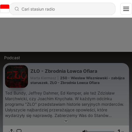
Podcast
ZŁO - Zbrodnia Łowca Ofiara
Marta Kiermasz
|
250 - Wiesław Wiszniewski - zabójca
staruszek. ZŁO - Zbrodnia Łowca Ofiara
Ted Bundy, Jeffrey Dahmer, Ed Kemper, ale też Zdzisław
Marchwicki, czy Joachim Knychała. W każdym odcinku
programu "ZŁO" przedstawiam historie seryjnych morderców.
Usłyszycie najbardziej przerażające opowieści, które
wydarzyły się naprawdę. Zabierzemy Was do Stanów
Zjednoczonych, Rosji, Argentyny, będzie też sporo historii z
Polski. Pokażemy je takimi, jakie były, czyli bez cenzury i
1