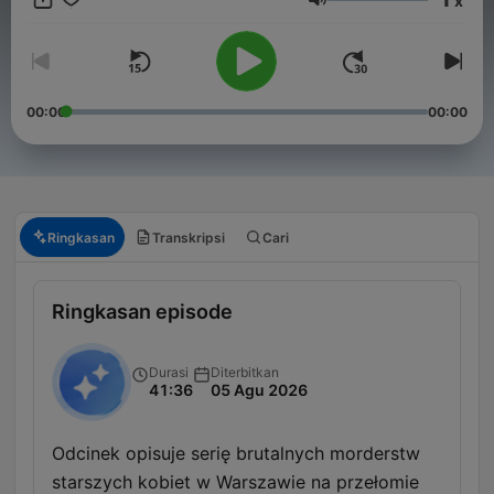
x
pomijania szczegółów.
Volume
00:00
00:00
Ringkasan
Transkripsi
Cari
Ringkasan episode
Durasi
Diterbitkan
41:36
05 Agu 2026
Odcinek opisuje serię brutalnych morderstw
starszych kobiet w Warszawie na przełomie