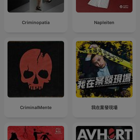
Criminopatía
Napleiten
CriminalMente
我在案發現場