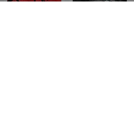
Bhojpuri Murder Mystery
AVHØRT
CRIMINALISTA
Noches de Historia