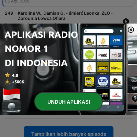
05 Agu 2026
-
249
Karolina W., Damian G. - śmierć Leonka. ZŁO -
Zbrodnia Łowca Ofiara
Este episódio detalha o trágico caso de Leon, uma criança que faleceu após sofrer queimaduras graves por água quente. O relato aborda a omissão de socorro por parte de sua mãe, Karolina, e do padrasto, Damian, descrevendo o sofrimento da criança e as versões conflitantes apresentadas à polícia. A narrativa segue até o desfecho judicial, detalhando as acusações de crueldade e a sentença de 10 anos de prisão para ambos os réus, além das alegações de medo e abuso apresentadas pela defesa durante o julgamento.
22 Jul 2026
-
248
Andrzej Ś. - Bestia z Wrocławia. ZŁO - Zbrodnia
Łowca Ofiara
Odcinek przedstawia historię Andrzeja Eś, seryjnego gwałciciela działającego we Wrocławiu w 2010 roku. Śledztwo ujawnia brutalne i precyzyjnie zaplanowane metody działania sprawcy, który został zatrzymany dzięki czujności jednej z kobiet. Program przygląda się kulisom działalności przestępcy, jego procesowi sądowemu oraz 15-letniemu wyrokowi więzienia. Przedstawiono również perspektywę samego skazanego, który bagatelizuje skalę swoich czynów, oraz sceptycyzm funkcjonariuszy wobec możliwości jego resocjalizacji.
08 Jul 2026
-
247
William Bonin - Zabójca z Autostrady. ZŁO -
Zbrodnia Łowca Ofiara
Odcinek przedstawia historię Williama Bonina i jego wspólników, którzy na przełomie lat 70. i 80. w Kalifornii dokonali serii brutalnych morderstw na młodych chłopcach. Sprawcy wykorzystywali furgonetkę, by zwabiać ofiary na seks, a następnie poddawać je torturom i gwałtom, co doprowadziło do śmierci co najmniej 21 osób. Śledztwo doprowadziło do schwytania mordercy dzięki dowodom z pojazdu oraz zeznaniom świadków. Materiał przybliża również traumatyczne dzieciństwo Bonina, naznaczone przemocą, oraz jego późniejszy proces, brak skruchy i egzekucję przez zastrzyk trucizny.
24 Jun 2026
-
246
Aleksiej Sukletin - Aligator. ZŁO - Zbrodnia
UNDUH APLIKASI
Łowca Ofiara
17 Jun 2026
Tampilkan lebih banyak episode