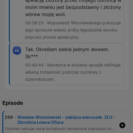
apelację złożony przez mojego obrońcę w
moim imieniu jest bezpodstawny i złożony
wbrew mojej woli.
00:38:23 · Wypowiedź Wiszniewskiego pokazuje
jego sprzeciw wobec próby łagodzenia wyroku
poprzez proces apelacyjny.
Tak. Określam siebie jednym słowem.
Sk***.
00:40:44 · Morderca w brutalny sposób definiuje
własną tożsamość podczas rozmowy z
dziennikarzem.
Episode
-
250
Wiesław Wiszniewski - zabójca staruszek. ZŁO -
Zbrodnia Łowca Ofiara
Odcinek opisuje serię brutalnych morderstw starszych kobiet w Warszawie na przełomie 1998 i 1999 roku. Śledztwo doprowadziło do ujęcia Wiesława Wiszniewskiego oraz jego grupy wspólników, którzy podstępem dostawali się do mieszkań ofiar, by je obezwładnić i okraść. Materiał szczegółowo przedstawia mechanizm napadów, przebieg śledztwa oraz proces sądowy. Przedstawiono również zeznania współsprawców oraz wyroki skazujące, kończąc rozmową z osadzonym mordercą.