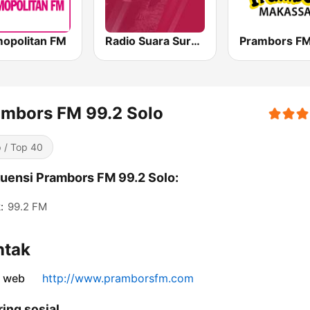
opolitan FM
Radio Suara Surabaya
ambors FM 99.2 Solo
 / Top 40
uensi Prambors FM 99.2 Solo:
:
99.2 FM
ntak
s web
http://www.pramborsfm.com
ring sosial