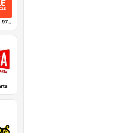
FeMale Radio 97.9 FM
rta