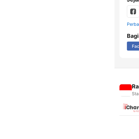
Perbar
Bag
Fa
Ra
Sta