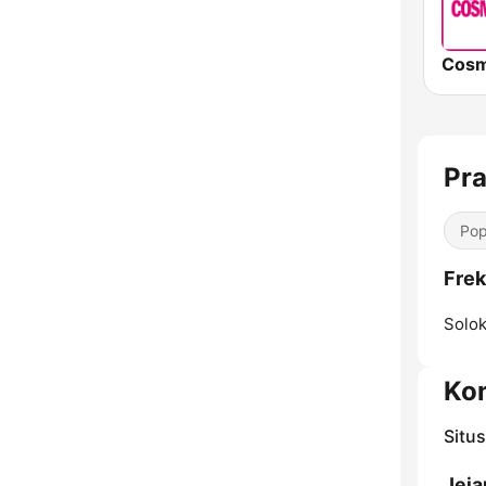
Cosm
Pr
Pop
Frek
Solok
Ko
Situ
Jeja