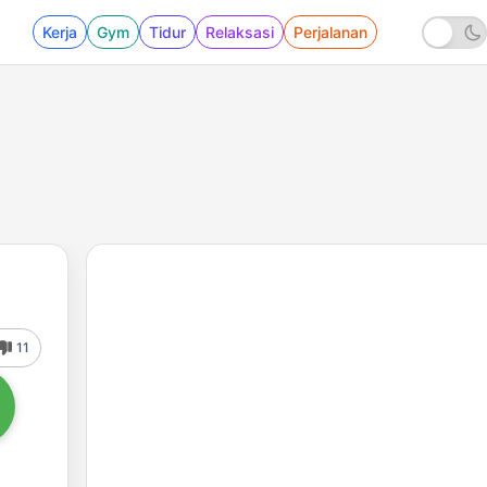
Kerja
Gym
Tidur
Relaksasi
Perjalanan
11