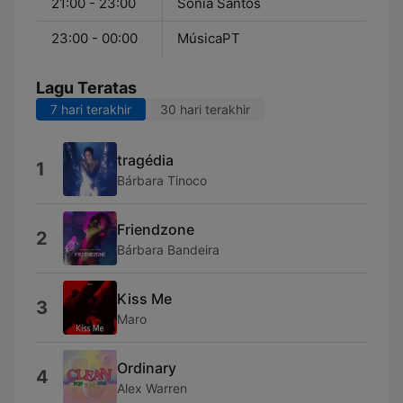
21:00 - 23:00
Sónia Santos
23:00 - 00:00
MúsicaPT
Lagu Teratas
7 hari terakhir
30 hari terakhir
tragédia
1
Bárbara Tinoco
Friendzone
2
Bárbara Bandeira
Kiss Me
3
Maro
Ordinary
4
Alex Warren