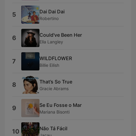
Dai Dai Dai
5
Robertino
Could've Been Her
6
Ella Langley
WILDFLOWER
7
Billie Eilish
That’s So True
8
Gracie Abrams
Se Eu Fosse o Mar
9
Mariana Bisonti
Não Tá Fácil
10
Jacau