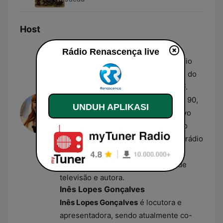
Host
Ana Galvão
Rádio Renascença live
Ana Galvão
integra a equipa da Rádio
Renascença como uma das anfitriãs do
programa matinal
As Três da Manhã
.
Com uma carreira iniciada nos anos 90,
UNDUH APLIKASI
passou por várias estações de relevo
em Portugal, consolidando-se como
uma das vozes mais conhecidas da rádio
nacional. Além da sua atividade em
antena, é também apresentadora de
televisão e autora.
Inês Lopes Gonçalves
Inês Lopes Gonçalves
é locutora e
apresentadora, sendo atualmente co-