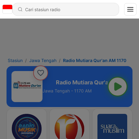
Stasiun
Jawa Tengah
Radio Mutiara Qur'an AM 1170
Qur'an AM 1170
Jawa Tengah - 1170 AM