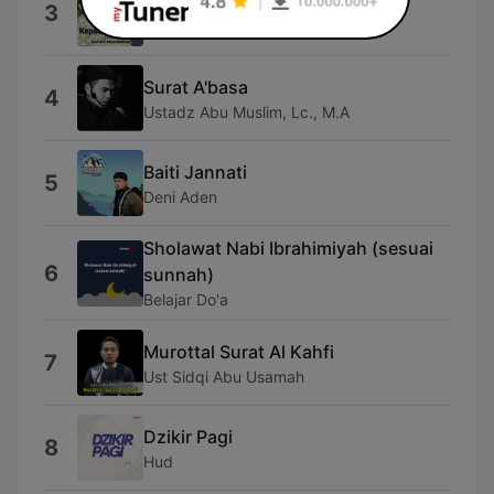
Pantun Kepada Orangtua
3
Safari Nurzaman
Surat A'basa
4
Ustadz Abu Muslim, Lc., M.A
Baiti Jannati
5
Deni Aden
Sholawat Nabi Ibrahimiyah (sesuai
6
sunnah)
Belajar Do'a
Murottal Surat Al Kahfi
7
Ust Sidqi Abu Usamah
Dzikir Pagi
8
Hud