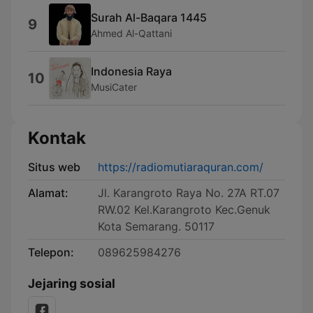
Surah Al-Baqara 1445
9
Ahmed Al-Qattani
Indonesia Raya
10
MusiCater
Kontak
Situs web
https://radiomutiaraquran.com/
Alamat:
Jl. Karangroto Raya No. 27A RT.07
RW.02 Kel.Karangroto Kec.Genuk
Kota Semarang. 50117
Telepon:
089625984276
Jejaring sosial