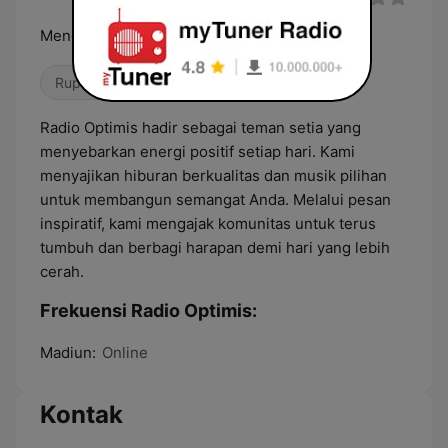
Menghibur dan inspiratif
Rupa-Rupa
Radio Optimis hadir sebagai teman setia yang
menyebarkan energi positif setiap hari. Kami
menyajikan hiburan berkualitas dan musik pilihan
untuk membangun semangat Anda. Melalui pesan
inspiratif, kami mengajak komunitas untuk terus
tumbuh dan berbagi harapan demi hari yang lebih
cerah.
Frekuensi Radio Optimis:
Madiun:
Online
Kontak