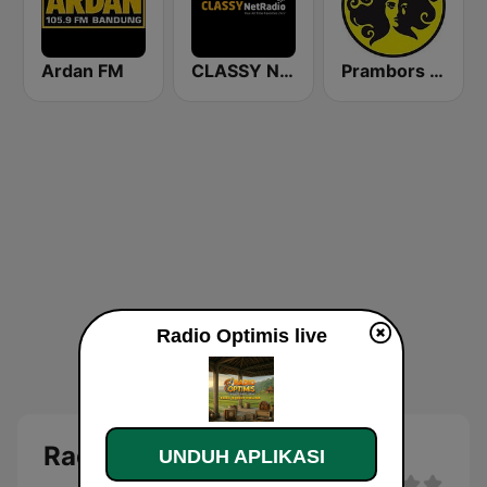
Ardan FM
CLASSY NetRadio
Prambors FM 102.2 Jakarta
Radio Optimis live
Radio Optimis
UNDUH APLIKASI