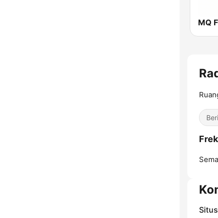
MQ F
Rad
Ruang
Ber
Frek
Sema
Ko
Situ