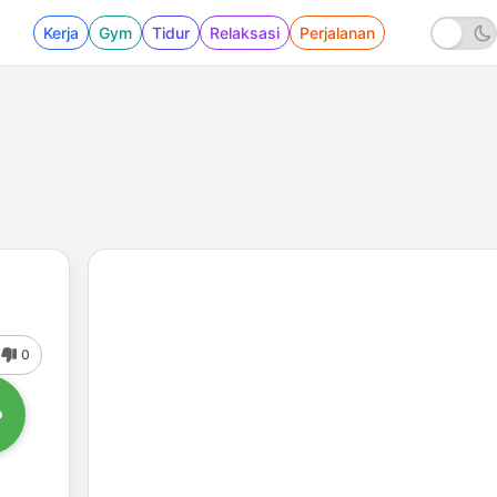
Kerja
Gym
Tidur
Relaksasi
Perjalanan
0