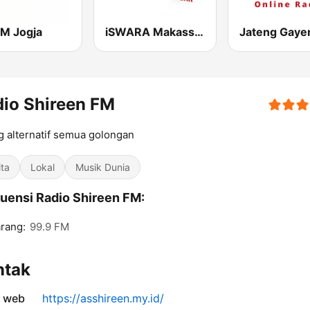
M Jogja
iSWARA Makassar
io Shireen FM
 alternatif semua golongan
ita
Lokal
Musik Dunia
uensi Radio Shireen FM:
rang:
99.9 FM
ntak
s web
https://asshireen.my.id/