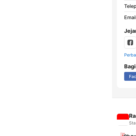
Tele
Email
Jeja
Perbar
Bag
Fa
Ra
Sta