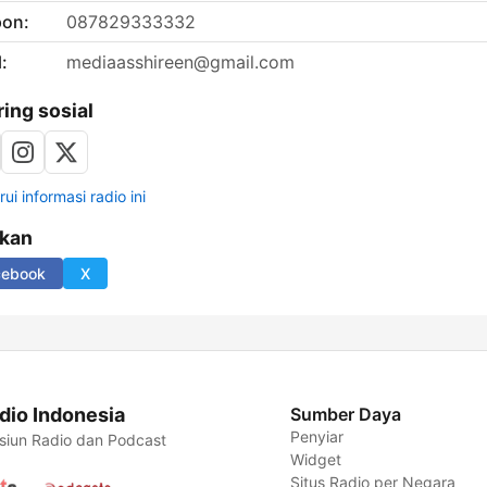
pon:
087829333332
:
mediaasshireen@gmail.com
ring sosial
ui informasi radio ini
ikan
cebook
X
dio Indonesia
Sumber Daya
Penyiar
siun Radio dan Podcast
Widget
Situs Radio per Negara