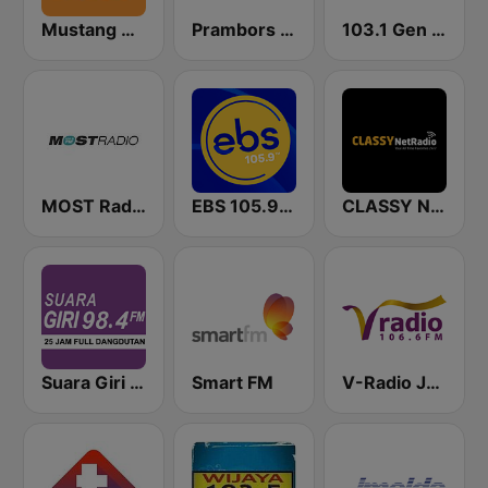
Mustang 88 FM
Prambors FM 89.3 Surabaya
103.1 Gen FM Surabaya
MOST Radio
EBS 105.9 FM
CLASSY NetRadio
Suara Giri 98.4 FM
Smart FM
V-Radio Jakarta 106.6 FM