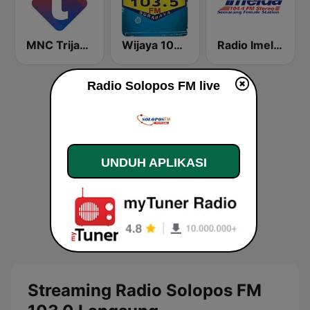
MNC Trijaya 104.6 FM
Wijaya 103.5 FM
Radio Imelda FM
Radio Solopos FM live
UNDUH APLIKASI
Streaming Radio Solopos FM