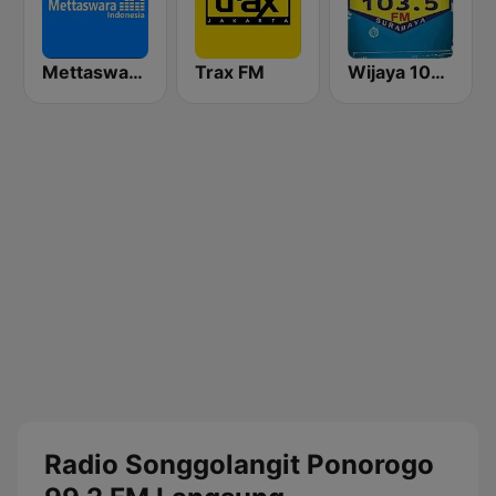
Mettaswara Dangdut
Trax FM
Wijaya 103.5 FM
Radio Songgolangit Ponorogo