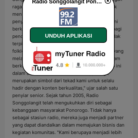
Radio Songgolangit Ponorogo live
ragam program yang merangkum berbagai topik
menarik. Dari talk show yang mendalam hingga
penyampaian berita yang aktual, stasiun radio ini
berkomitmen untuk memberikan yang terbaik bagi
UNDUH APLIKASI
pendengarnya. Nama "Songgolangit" sendiri tidak
terpilih secara sembarangan. Terinspirasi dari
folklore lokal, Songgolangit adalah nama dewi yang
melambangkan keseriusan dan konsistensi dalam
berkarya, nilai yang ingin dihidupkan oleh radio ini
dalam setiap siarannya. "Nama Songgolangit
merupakan simbol dari tekad kami untuk selalu
hadir dengan konten berkualitas," ujar salah satu
penyiar senior. Sejak tahun 2005, Radio
Songgolangit telah mengukuhkan diri sebagai
kebanggaan masyarakat Ponorogo. Tidak hanya
sebagai stasiun radio, mereka juga menjadi partner
yang dapat diandalkan dalam memajukan bisnis dan
kegiatan komunitas. "Kami berupaya menjadi lebih