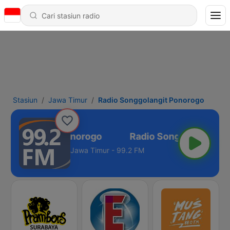
Stasiun
Jawa Timur
Radio Songgolangit Ponorogo
Songgolangit Ponorogo
Jawa Timur - 99.2 FM