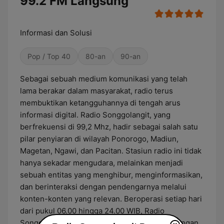
99.2 FM Langsung
Informasi dan Solusi
Pop / Top 40
80-an
90-an
Sebagai sebuah medium komunikasi yang telah
lama berakar dalam masyarakat, radio terus
membuktikan ketangguhannya di tengah arus
informasi digital. Radio Songgolangit, yang
berfrekuensi di 99,2 Mhz, hadir sebagai salah satu
pilar penyiaran di wilayah Ponorogo, Madiun,
Magetan, Ngawi, dan Pacitan. Stasiun radio ini tidak
hanya sekadar mengudara, melainkan menjadi
sebuah entitas yang menghibur, menginformasikan,
dan berinteraksi dengan pendengarnya melalui
konten-konten yang relevan. Beroperasi setiap hari
dari pukul 06.00 hingga 24.00 WIB, Radio
Songgolangit mengisi hari-hari pendengar dengan