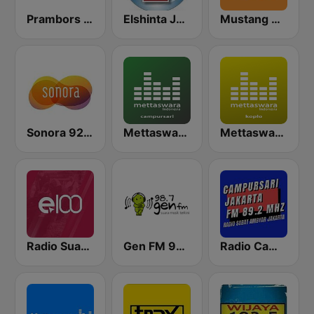
Prambors FM 89.3 Surabaya
Elshinta Jakarta
Mustang 88 FM
Sonora 92.0 FM
Mettaswara Campursari
Mettaswara Koplo
Radio Suara Surabaya
Gen FM 98.7
Radio Campursari FM