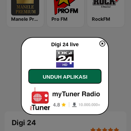
Manele Premium
Pro FM
RockFM
Digi 24 live
UNDUH APLIKASI
Digi 24