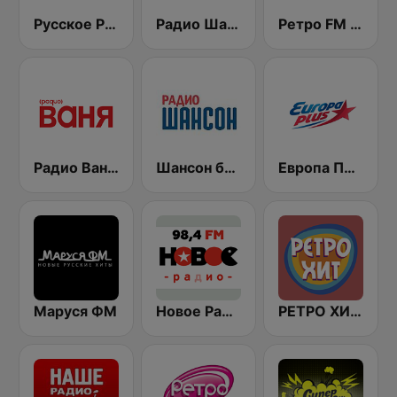
Русское Радио
Радио Шансон (Chanson)
Ретро FM (Retro FM)
Радио Ваня (Radio Vanya)
Шансон без цензуры (Shanson bez cenzury)
Европа Плюс (Europa Plus)
Маруся ФМ
Новое Радио (New Radio, Novoe Radio)
РЕТРО ХИТ - Retro Hit