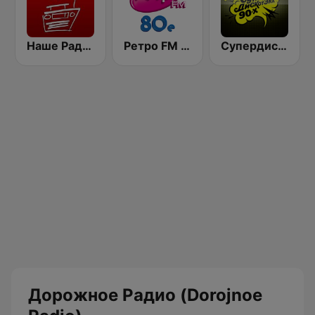
Наше Радио (Radio Nashe)
Ретро FM 80e (Retro FM)
Супердискотека 90х Радио Рекорд (Radio Record 90s Superdisco)
Дорожное Радио (Dorojnoe