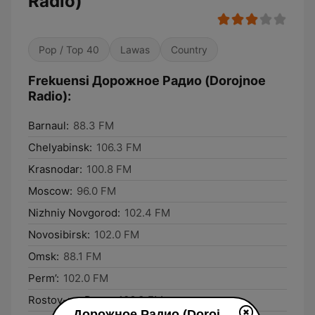
Radio)
Pop / Top 40
Lawas
Country
Frekuensi Дорожное Радио (Dorojnoe
Radio):
Barnaul:
88.3 FM
Chelyabinsk:
106.3 FM
Krasnodar:
100.8 FM
Moscow:
96.0 FM
Nizhniy Novgorod:
102.4 FM
Novosibirsk:
102.0 FM
Omsk:
88.1 FM
Perm’:
102.0 FM
Rostov-na-Donu:
106.3 FM
Дорожное Радио (Dorojnoe Radio) live