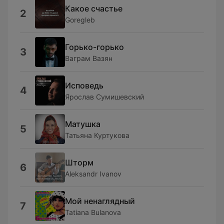
Какое счастье
2
Goregleb
Горько-горько
3
Ваграм Вазян
Исповедь
4
Ярослав Сумишевский
Матушка
5
Татьяна Куртукова
Шторм
6
Aleksandr Ivanov
Мой ненаглядный
7
Tatiana Bulanova