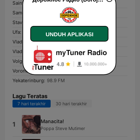
Saint Petersburg:
87.5 FM
Samara:
106.1 FM
Stavropol’:
101.4 FM
Ufa:
107.9 FM
UNDUH APLIKASI
Vladikavkaz:
101.2 FM
Vladivostok:
89.4 FM
Volgograd:
103.6 FM
Voronezh:
102.3 FM
Yekaterinburg:
98.9 FM
Lagu Teratas
7 hari terakhir
30 hari terakhir
Manacita!
1
Poppa Steve Mutimer