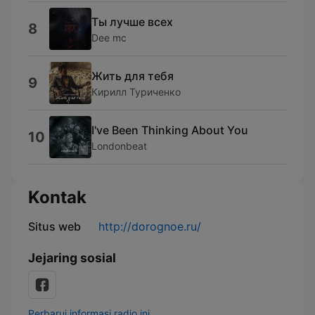
Ты лучше всех
8
Dee mc
Жить для тебя
9
Кирилл Туриченко
I've Been Thinking About You
10
Londonbeat
Kontak
Situs web
http://dorognoe.ru/
Jejaring sosial
Perbarui informasi radio ini