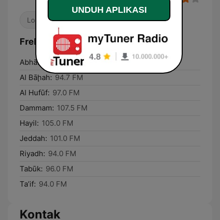
UNDUH APLIKASI
Lokal
Frekuensi Alif Alif FM (ألف ألف إف إم):
Abhā:
101.0 FM
Al Bāḩah:
94.7 FM
Al Hufūf:
97.0 FM
Dammam:
107.5 FM
Hayil:
105.0 FM
Jeddah:
101.0 FM
Riyadh:
94.0 FM
Tabūk:
96.0 FM
Ta’if:
94.0 FM
Kontak