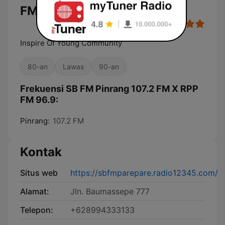
FM 96.9
Inspire Of Young Community
80-an
Lawas
90-an
Frekuensi SB FM Pinrang 107.2 FM X RPP
FM 96.9:
Pinrang:
107.2 FM
Kontak
Situs web
https://sbfmparepare.radio12345.com/
Alamat:
Jln. Baumassepe 777
Telepon:
+628994333133