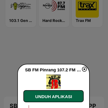
103.1 Gen FM Surabaya
Hard Rock FM 87.7 - Bandung
Trax FM
SB FM Pinrang 107.2 FM X RPP FM 96.9 live
UNDUH APLIKASI
SB FM Pinrang 107.2 FM X RPP