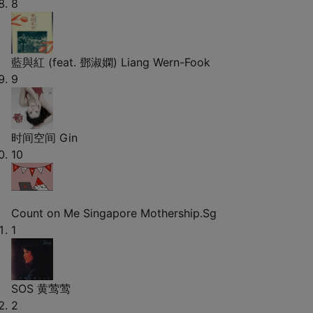
8
藍與紅 (feat. 鄧淑嫻)
Liang Wern-Fook
9
时间空间
Gin
10
Count on Me Singapore
Mothership.Sg
1
SOS
黄莺莺
2