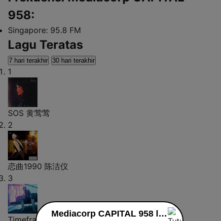
958:
Singapore:
95.8 FM
Lagu Teratas
7 hari terakhir
30 hari terakhir
1
SOS
黄莺莺
2
恋曲1990
陈洁仪
3
Mediacorp CAPITAL 958 live
Timeframe
Iman Fandi