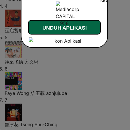
4
UNDUH APLIKASI
巫启贤成名曲
Eric Moo
5
神采飞扬
方文琳
6
Faye Wong // 王菲
aznjujube
7
魯冰花
Tseng Shu-Ching