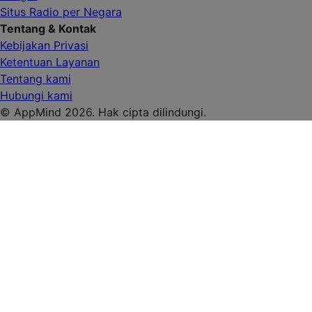
Situs Radio per Negara
Tentang & Kontak
Kebijakan Privasi
Ketentuan Layanan
Tentang kami
Hubungi kami
© AppMind 2026. Hak cipta dilindungi.