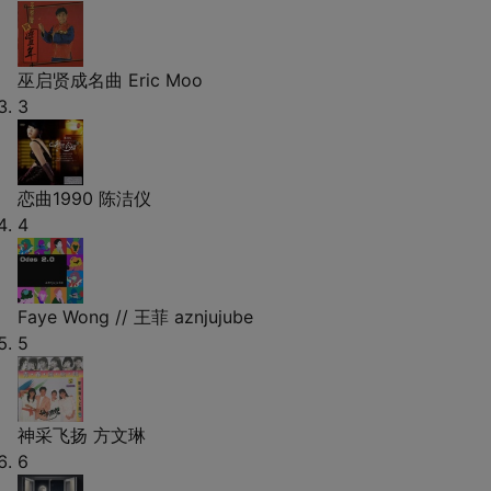
巫启贤成名曲
Eric Moo
3
恋曲1990
陈洁仪
4
Faye Wong // 王菲
aznjujube
5
神采飞扬
方文琳
6