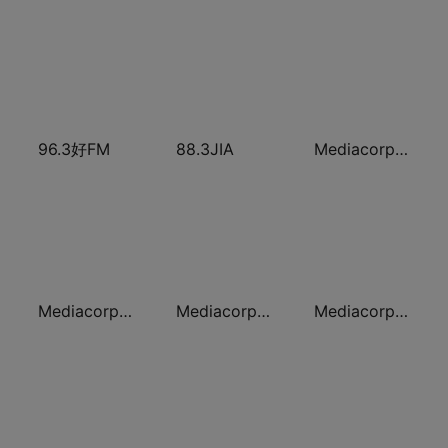
96.3好FM
88.3JIA
Mediacorp GOLD 905
Mediacorp CLASS 95
Mediacorp 987
Mediacorp Warna 942