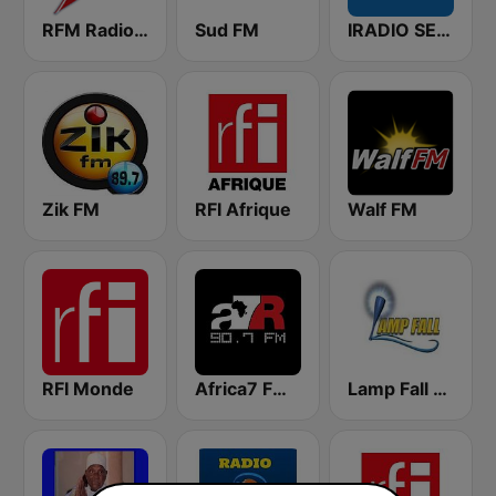
RFM Radio Futurs Medias 94.0 FM
Sud FM
IRADIO SENEGAL
Zik FM
RFI Afrique
Walf FM
RFI Monde
Africa7 FM 90.7
Lamp Fall FM