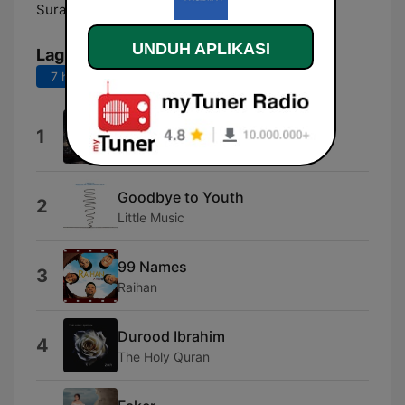
Surabaya:
93.8 FM
UNDUH APLIKASI
Lagu Teratas
7 hari terakhir
30 hari terakhir
Deep State
1
Music Planet
Goodbye to Youth
2
Little Music
99 Names
3
Raihan
Durood Ibrahim
4
The Holy Quran