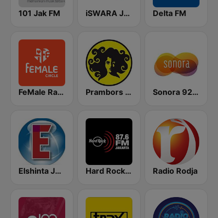
101 Jak FM
iSWARA Jakarta
Delta FM
FeMale Radio 97.9 FM
Prambors FM 102.2 Jakarta
Sonora 92.0 FM
Elshinta Jakarta
Hard Rock FM 87.6 - Jakarta
Radio Rodja