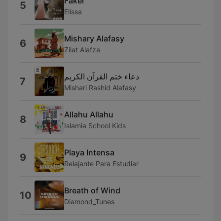
Faker
5
Elissa
Mishary Alafasy
6
Zilat Alafza
دعاء ختم القرآن الكريم
7
Mishari Rashid Alafasy
Allahu Allahu
8
Islamia School Kids
Playa Intensa
9
Relajante Para Estudiar
Breath of Wind
10
Diamond_Tunes