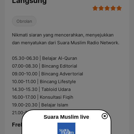
Langsung
Obrolan
Nikmati siaran yang mencerahkan, menyejukkan
dan menyatukan dari Suara Muslim Radio Network.
05.30-06.30 | Belajar Al-Quran
07.00-08.30 | Bincang Editorial
09.00-10.00 | Bincang Advertorial
10.00-11.00 | Bincang Lifestyle
14.30-15.30 | Tabloid Udara
16.00-17.00 | Konsultasi Fiqih
19.00-20.30 | Belajar Islam
21.00-22.30 | Bincang Keluarga
Suara Muslim live
Frekuensi Suara Muslim: