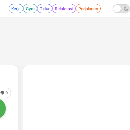
Kerja
Gym
Tidur
Relaksasi
Perjalanan
0