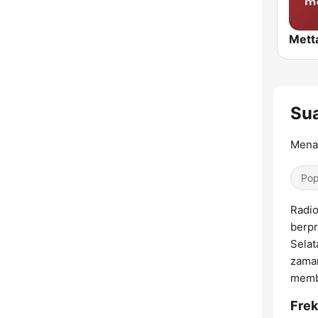
Su
Menar
Pop
Radio
berpr
Selat
zaman
membe
Frek