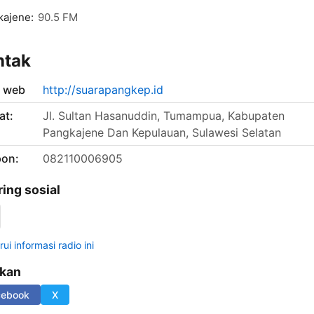
kajene:
90.5 FM
ntak
s web
http://suarapangkep.id
at:
Jl. Sultan Hasanuddin, Tumampua, Kabupaten
Pangkajene Dan Kepulauan, Sulawesi Selatan
pon:
082110006905
ring sosial
ui informasi radio ini
ikan
cebook
X