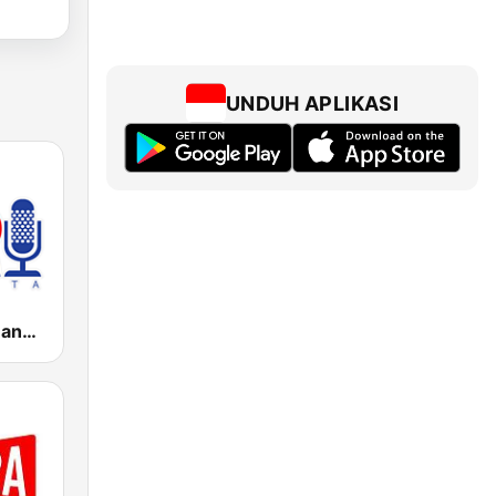
UNDUH APLIKASI
RDI - Radio Dangdut Indonesia 97.1 FM