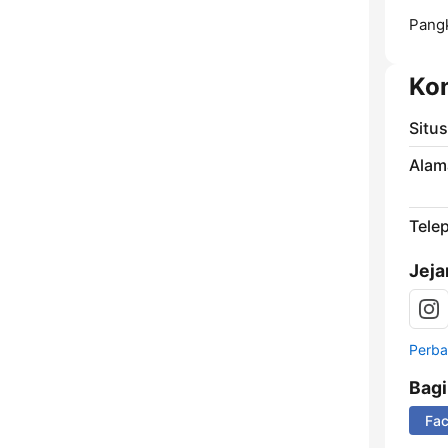
Pang
Ko
Situ
Alam
Tele
Jeja
Perbar
Bag
Fa