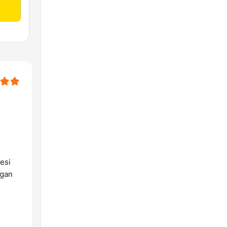
esi
ngan