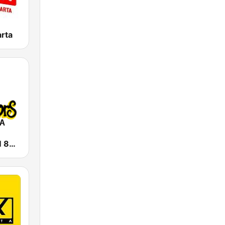
rta
Prambors FM 89.3 Surabaya