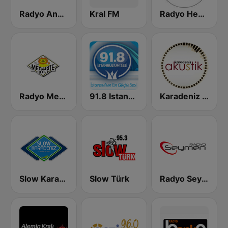
Radyo Ankara
Kral FM
Radyo Hevi 107.8
Radyo Megasite 101.1 FM
91.8 Istanbul'un Sesi
Karadeniz Akustik Radyo
Slow Karadeniz FM
Slow Türk
Radyo Seymen