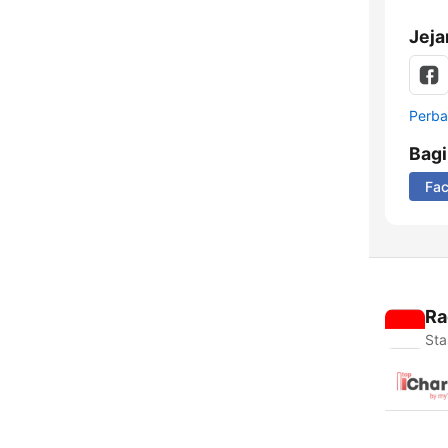
Jeja
Perbar
Bag
Fa
Ra
Sta