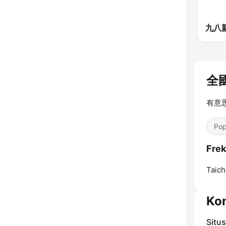
全國
有意
Pop
Fre
Taich
Ko
Situ