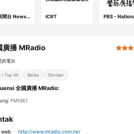
九八新聞台 News98 FM 98.1
iCRT
廣播 MRadio
思的電台
 / Top 40
Berita
Obrolan
kuensi 全國廣播 MRadio:
ung:
FM106.1
ntak
s web
http://www.mradio.com.tw/