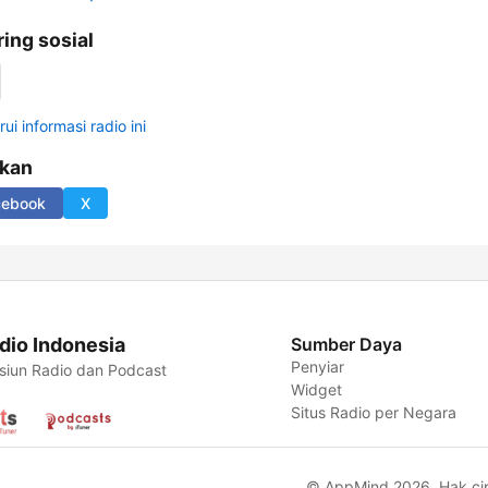
ring sosial
ui informasi radio ini
ikan
cebook
X
dio Indonesia
Sumber Daya
Penyiar
siun Radio dan Podcast
Widget
Situs Radio per Negara
© AppMind 2026. Hak cipt