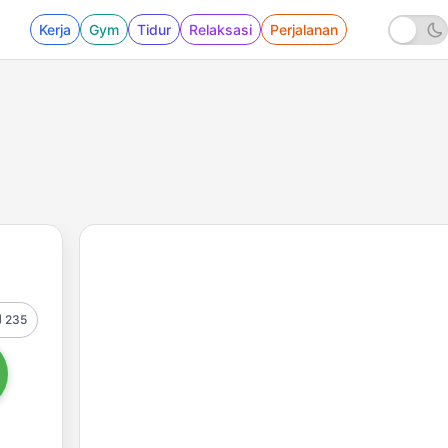
Kerja
Gym
Tidur
Relaksasi
Perjalanan
235