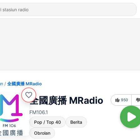
un
全國廣播 MRadio
全國廣播 MRadio
950
FM106.1
Pop / Top 40
Berita
Obrolan