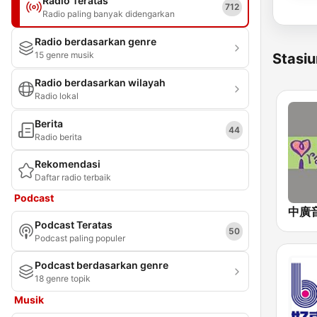
Radio Teratas
712
Radio paling banyak didengarkan
Radio berdasarkan genre
15 genre musik
Stasiu
Radio berdasarkan wilayah
Radio lokal
Berita
44
Radio berita
Rekomendasi
Daftar radio terbaik
Podcast
Podcast Teratas
50
Podcast paling populer
Podcast berdasarkan genre
18 genre topik
Musik