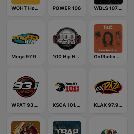
WQHT Hot 97 FM
POWER 106
WBLS 107.5 FM (US Only)
Mega 97.9 FM
100 Hip Hop and RNB FM
GotRadio - Throwback Jamz
WPAT 93.1 Amor FM
KSCA 101.9 Los Angeles FM (US Only)
KLAX 97.9 La Raza FM