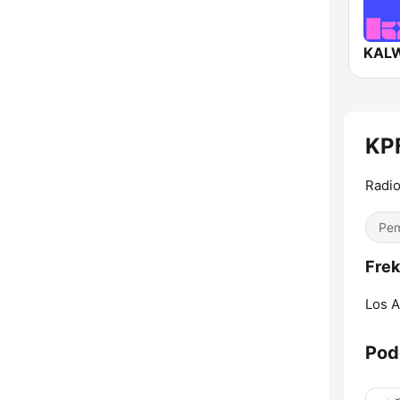
KALW
KPF
Radio
Pem
Frek
Los A
Pod