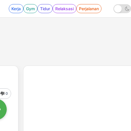
Kerja
Gym
Tidur
Relaksasi
Perjalanan
0