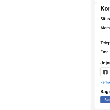
Ko
Situ
Alam
Tele
Email
Jeja
Perbar
Bag
Fa