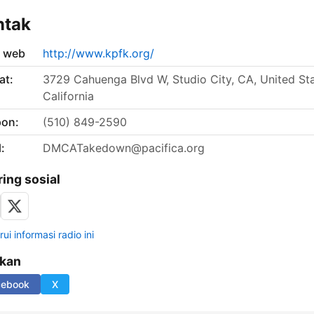
ntak
s web
http://www.kpfk.org/
at:
3729 Cahuenga Blvd W, Studio City, CA, United Sta
California
pon:
(510) 849-2590
:
DMCATakedown@pacifica.org
ring sosial
ui informasi radio ini
ikan
cebook
X