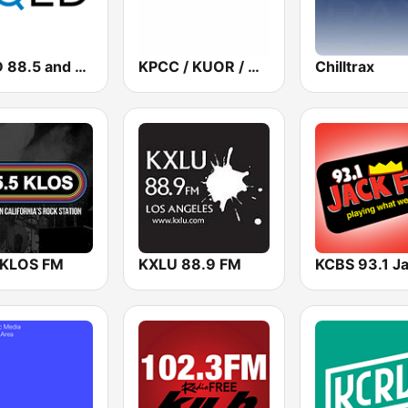
KQED 88.5 and 89.3 FM
KPCC / KUOR / KVLA 89.3 FM
Chilltrax
 KLOS FM
KXLU 88.9 FM