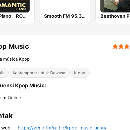
Epic Piano - ROMANTIC PIANO
Smooth FM 95.3 Sydney
op Music
la música Kpop
sik
Kontemporer untuk Dewasa
K-pop
uensi Kpop Music:
nia:
Online
ntak
s web
https://zeno.fm/radio/kpop-music-ueuu/