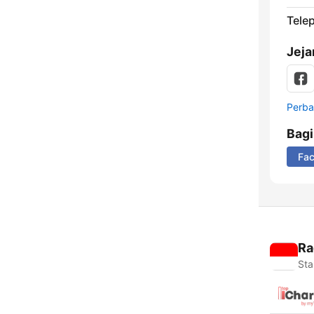
Tele
Jeja
Perbar
Bag
Fa
Ra
Sta