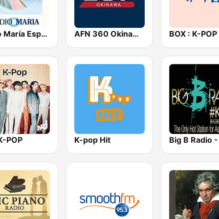
Radio María España
AFN 360 Okinawa (Japan Only)
K-POP
K-pop Hit