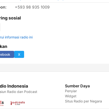
pon:
+593 98 935 1009
ring sosial
ui informasi radio ini
ikan
cebook
X
dio Indonesia
Sumber Daya
Penyiar
siun Radio dan Podcast
Widget
Situs Radio per Negara