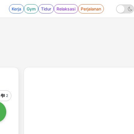
Kerja
Gym
Tidur
Relaksasi
Perjalanan
2