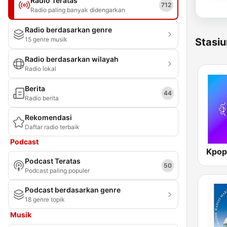
Radio Teratas
712
Radio paling banyak didengarkan
Radio berdasarkan genre
15 genre musik
Stasiu
Radio berdasarkan wilayah
Radio lokal
Berita
44
Radio berita
Rekomendasi
Daftar radio terbaik
Podcast
Kpop
Podcast Teratas
50
Podcast paling populer
Podcast berdasarkan genre
18 genre topik
Musik