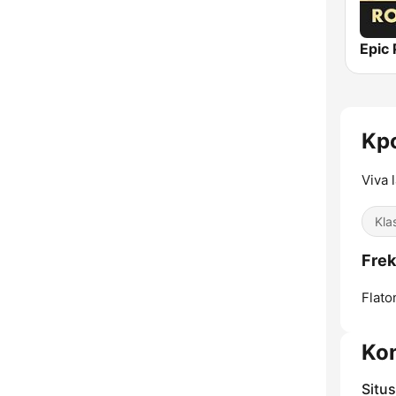
Kp
Viva 
Kla
Frek
Flato
Ko
Situ