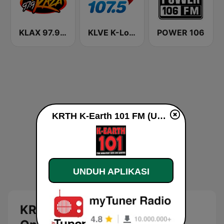
KLAX 97.9 La Raza FM
KLVE K-Love 107.5 FM (US Only)
POWER 106
KRTH K-Earth 101 FM (US Only) live
UNDUH APLIKASI
KRTH K-Earth 101 FM (US