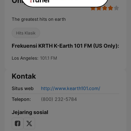
Only)
The greatest hits on earth
Hits Klasik
Frekuensi KRTH K-Earth 101 FM (US Only):
Los Angeles:
101.1 FM
Kontak
Situs web
http://www.kearth101.com/
Telepon:
(800) 232-5784
Jejaring sosial