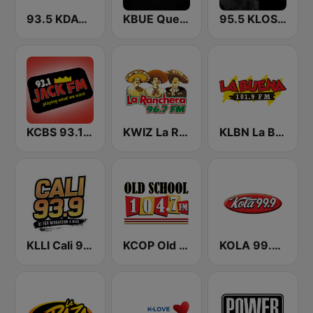
93.5 KDAY FM
KBUE Que Buena 105.5 / 94.3 FM (US Only)
95.5 KLOS FM
KCBS 93.1 Jack FM (US Only)
KWIZ La Ranchera 96.7 FM (US Only)
KLBN La Buena 101.9 FM
KLLI Cali 93.9 FM
KCOP Old School 104.7 FM
KOLA 99.9 FM