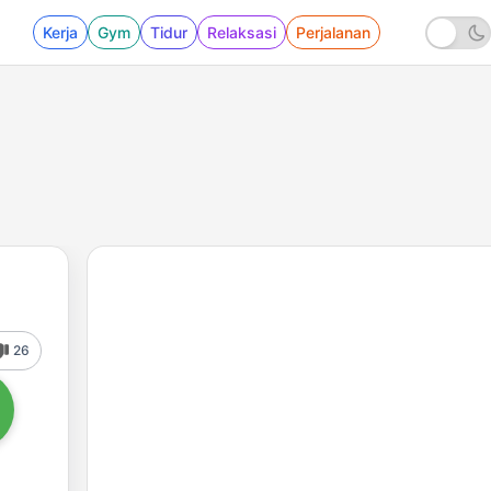
Kerja
Gym
Tidur
Relaksasi
Perjalanan
26