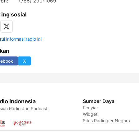
pon:
(785) 290-1069
ring sosial
ui informasi radio ini
ikan
cebook
X
dio Indonesia
Sumber Daya
Penyiar
siun Radio dan Podcast
Widget
Situs Radio per Negara