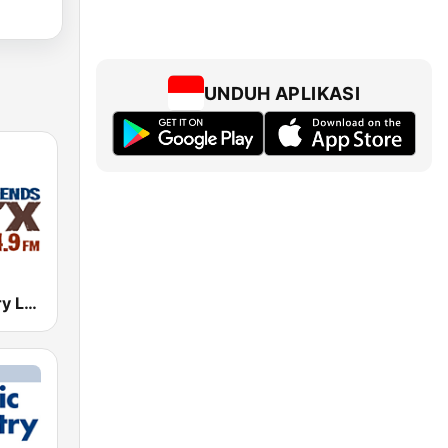
UNDUH APLIKASI
KKYX Country Legends 680 AM