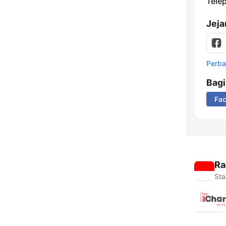
Tele
Jeja
Perbar
Bag
Fa
Ra
Sta