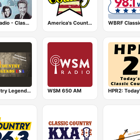
GotRadio - Classic Country
America's Country
Country Legends USA
WSM 650 AM