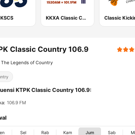
 KSCS
KKXA Classic Country 1520
K Classic Country 106.9
 The Legends of Country
ntry
uensi KTPK Classic Country 106.9:
ka:
106.9 FM
wal
en
Sel
Rab
Kam
Jum
Sab
M