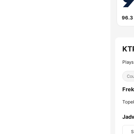
96.3
KTP
Plays
Cou
Frek
Tope
Jad
S