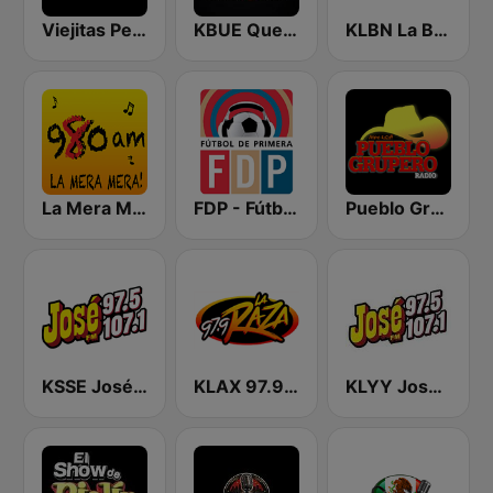
Viejitas Pero Bonitas Radio
KBUE Que Buena 105.5 / 94.3 FM (US Only)
KLBN La Buena 101.9 FM
La Mera Mera 980 AM
FDP - Fútbol de Primera
Pueblo Grupero Radio
KSSE José 97.5 y 107.1
KLAX 97.9 La Raza FM
KLYY José 97.5 y 107.1