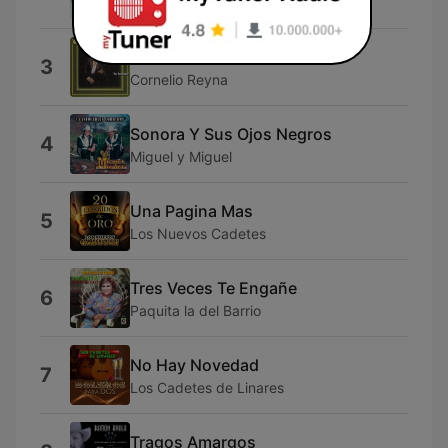
Los Tigres del Norte
Ni Por Mil Punados de Oro
3
Cornelio Reyna
Sonora Y Sus Ojos Negros
4
Miguel y Miguel
Una Pagina Mas
5
Los Nuevos Cadetes
Tres Veces Te Engañe
6
Paquita la del Barrio
No Hay Novedad
7
Los Cadetes de Linares
Tragos Amargos