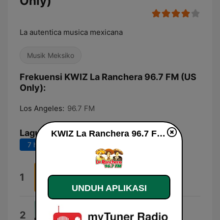
Only)
La autentica musica mexicana
Musik Meksiko
Frekuensi KWIZ La Ranchera 96.7 FM (US
Only):
Los Angeles:
96.7 FM
Lagu Teratas
KWIZ La Ranchera 96.7 FM (US Only) live
7 hari terakhir
30 hari terakhir
José Alfredo Jimenez
1
Jose Alfredo Jimenez
UNDUH APLIKASI
La Puerta Negra
2