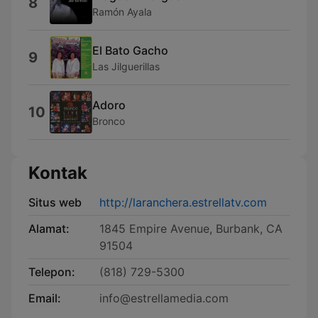
8
Ramón Ayala
El Bato Gacho
9
Las Jilguerillas
Adoro
10
Bronco
Kontak
Situs web
http://laranchera.estrellatv.com
Alamat:
1845 Empire Avenue, Burbank, CA
91504
Telepon:
(818) 729-5300
Email:
info@estrellamedia.com