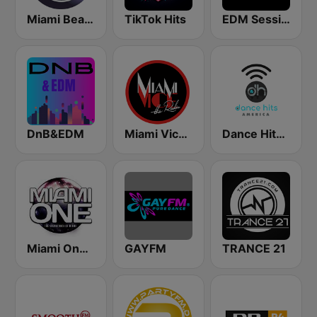
Miami Beach Radio
TikTok Hits
EDM Sessions
DnB&EDM
Miami Vice Radio
Dance Hits America
Miami One Radio
GAYFM
TRANCE 21