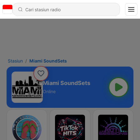
Stasiun
Miami SoundSets
Miami SoundSets
Online