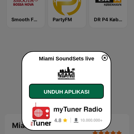
Smooth FM Bossa Nova
PartyFM
DR P4 København
Miami SoundSets live
UNDUH APLIKASI
Miami SoundSets