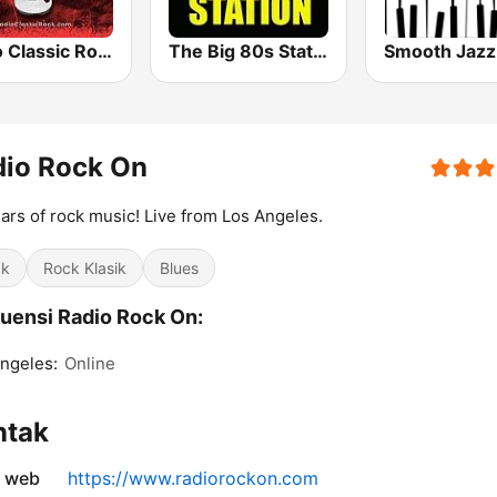
Radio Classic Rock
The Big 80s Station
dio Rock On
ars of rock music! Live from Los Angeles.
ck
Rock Klasik
Blues
uensi Radio Rock On:
ngeles:
Online
ntak
s web
https://www.radiorockon.com