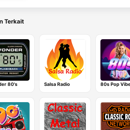
n Terkait
er 80's
Salsa Radio
80s Pop Vib