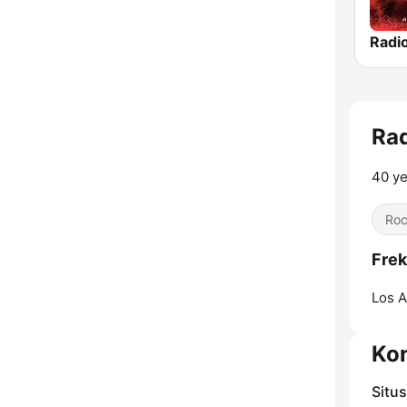
Ra
40 ye
Ro
Frek
Los A
Ko
Situ