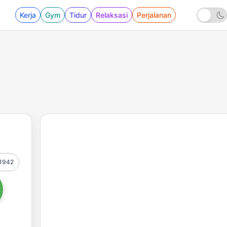
Kerja
Gym
Tidur
Relaksasi
Perjalanan
1942