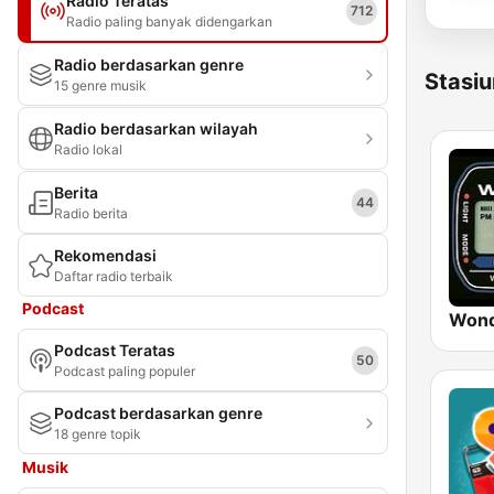
Radio Teratas
712
Radio paling banyak didengarkan
Radio berdasarkan genre
Stasiu
15 genre musik
Radio berdasarkan wilayah
Radio lokal
Berita
44
Radio berita
Rekomendasi
Daftar radio terbaik
Podcast
Wond
Podcast Teratas
50
Podcast paling populer
Podcast berdasarkan genre
18 genre topik
Musik