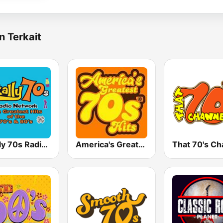
n Terkait
Totally 70s Radio Network
America's Greatest 70s Hits
That 70's Ch