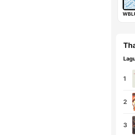
Tha
Lagu
1
2
3