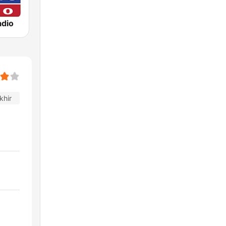
dio
khir