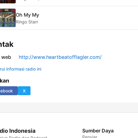
Oh My My
Ringo Starr
ntak
s web
http://www.heartbeatofflagler.com/
ui informasi radio ini
ikan
cebook
X
dio Indonesia
Sumber Daya
Penyiar
siun Radio dan Podcast