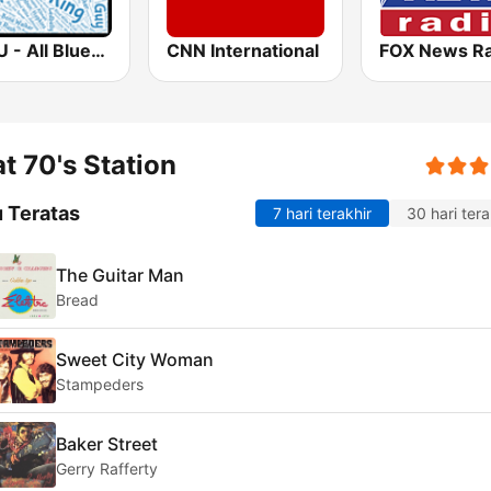
WBLU - All Blues Radio
CNN International
FOX News Ra
t 70's Station
 Teratas
7 hari terakhir
30 hari tera
The Guitar Man
Bread
Sweet City Woman
Stampeders
Baker Street
Gerry Rafferty