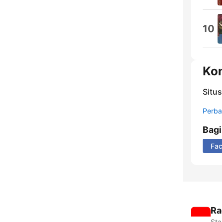
10
Ko
Situ
Perbar
Bag
Fa
Ra
Sta