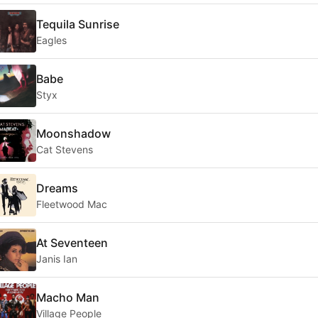
Tequila Sunrise
Eagles
Babe
Styx
Moonshadow
Cat Stevens
Dreams
Fleetwood Mac
At Seventeen
Janis Ian
Macho Man
Village People