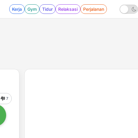
Kerja
Gym
Tidur
Relaksasi
Perjalanan
7