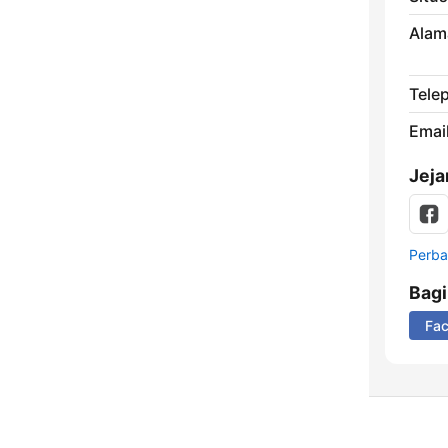
Alam
Tele
Email
Jeja
Perbar
Bag
Fa