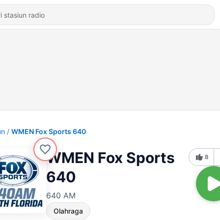
un
WMEN Fox Sports 640
WMEN Fox Sports
8
640
640 AM
Olahraga