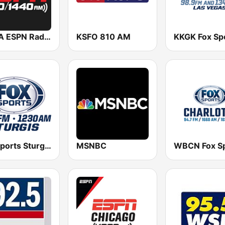
WTLA ESPN Radio 97.7
KSFO 810 AM
Fox Sports Sturgis 99.7 FM & 1230 AM
MSNBC