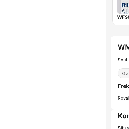
WM
South
Ola
Frek
Royal
Ko
Situ