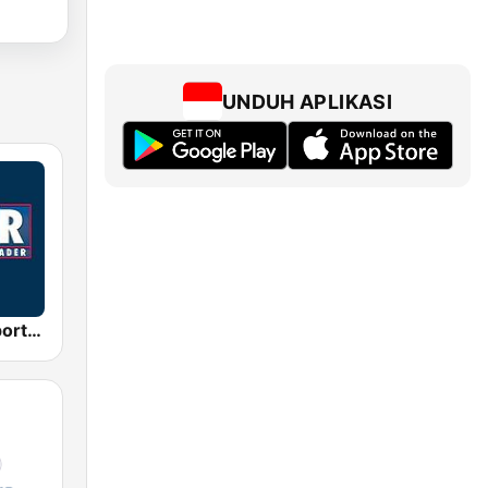
UNDUH APLIKASI
KNBR The Sports Leader 680 AM