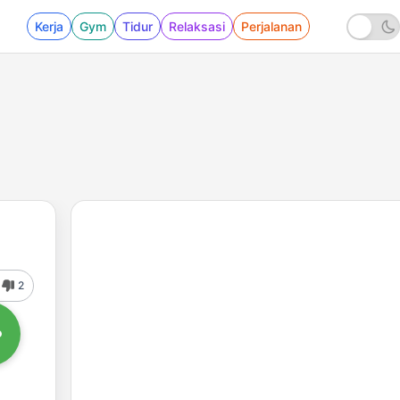
Kerja
Gym
Tidur
Relaksasi
Perjalanan
2