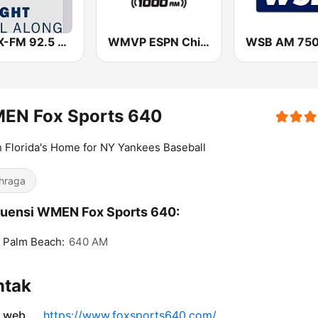
WFSX-FM 92.5 Right All Along (US Only)
WMVP ESPN Chicago 1000 AM
EN Fox Sports 640
 Florida's Home for NY Yankees Baseball
hraga
uensi WMEN Fox Sports 640:
 Palm Beach:
640 AM
ntak
s web
https://www.foxsports640.com/