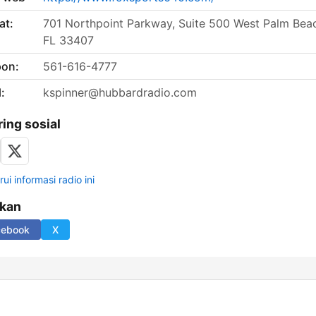
at:
701 Northpoint Parkway, Suite 500 West Palm Bea
FL 33407
pon:
561-616-4777
:
kspinner@hubbardradio.com
ring sosial
ui informasi radio ini
ikan
cebook
X