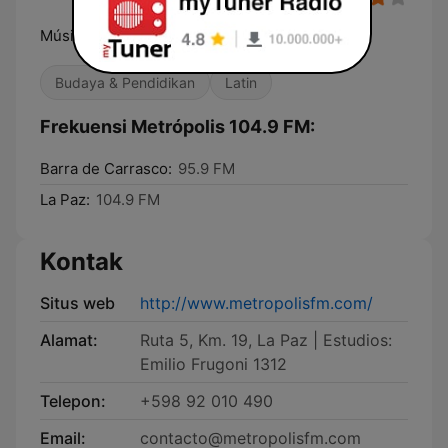
Música y compañía las 24 horas
Budaya & Pendidikan
Latin
Frekuensi Metrópolis 104.9 FM:
Barra de Carrasco:
95.9 FM
La Paz:
104.9 FM
Kontak
Situs web
http://www.metropolisfm.com/
Alamat:
Ruta 5, Km. 19, La Paz | Estudios:
Emilio Frugoni 1312
Telepon:
+598 92 010 490
Email:
contacto@metropolisfm.com