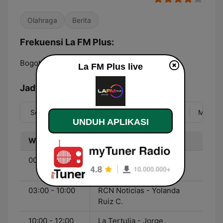
Olahraga
Berita
Frekuensi La FM Plus:
Bogotá:
93.9 FM
La FM Plus live
Jadwal
Sen
Sel
Rab
Kam
Jum
Sab
Min
UNDUH APLIKASI
Waktu
Program
00:00 - 03:00
Nocturna RCN - Julián
Parra
03:00 - 10:00
RCN Noticias - Yolanda
Ruiz C.
10:00 - 12:00
La Tertulia - Jorge