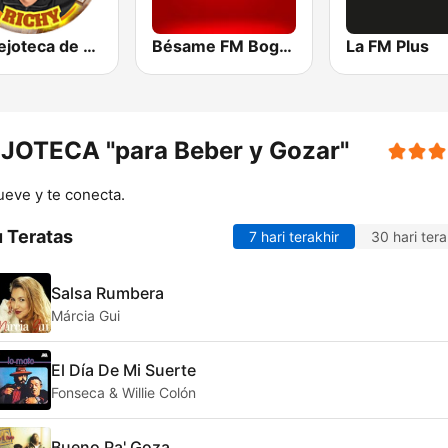
La Viejoteca de Richy
Bésame FM Bogotá
La FM Plus
JOTECA "para Beber y Gozar"
eve y te conecta.
 Teratas
7 hari terakhir
30 hari tera
Salsa Rumbera
Márcia Gui
El Día De Mi Suerte
Fonseca & Willie Colón
Bueno Pa' Goza