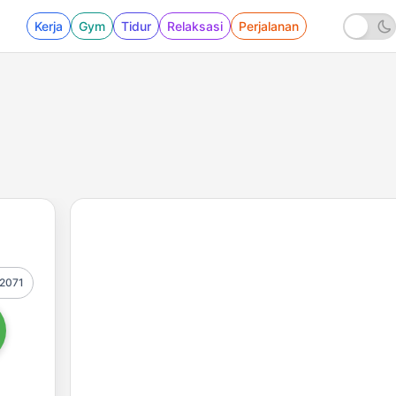
Kerja
Gym
Tidur
Relaksasi
Perjalanan
2071