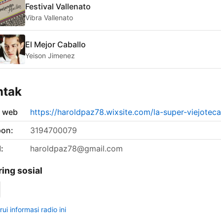
Festival Vallenato
Vibra Vallenato
El Mejor Caballo
Yeison Jimenez
ntak
s web
https://haroldpaz78.wixsite.com/la-super-viejoteca
pon:
3194700079
:
haroldpaz78@gmail.com
ring sosial
ui informasi radio ini