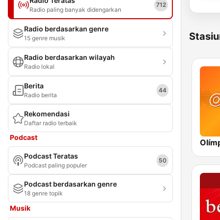
Radio Teratas
712
Radio paling banyak didengarkan
Radio berdasarkan genre
Stasiu
15 genre musik
Radio berdasarkan wilayah
Radio lokal
Berita
44
Radio berita
Rekomendasi
Daftar radio terbaik
Podcast
Podcast Teratas
50
Podcast paling populer
Podcast berdasarkan genre
18 genre topik
Musik