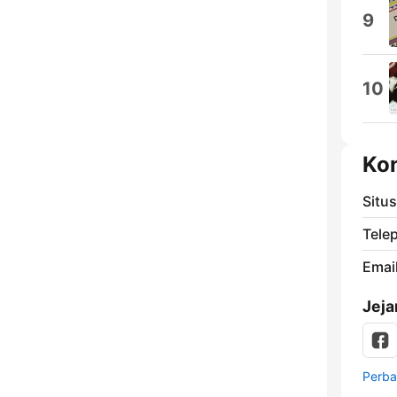
9
10
Ko
Situ
Tele
Email
Jeja
Perbar