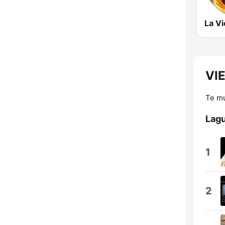
VIE
Te mu
Lagu
1
2