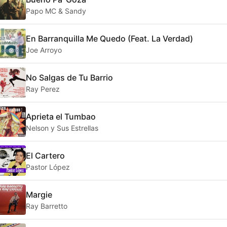
Papo MC & Sandy
En Barranquilla Me Quedo (Feat. La Verdad)
Joe Arroyo
No Salgas de Tu Barrio
Ray Perez
Aprieta el Tumbao
Nelson y Sus Estrellas
El Cartero
Pastor López
Margie
Ray Barretto