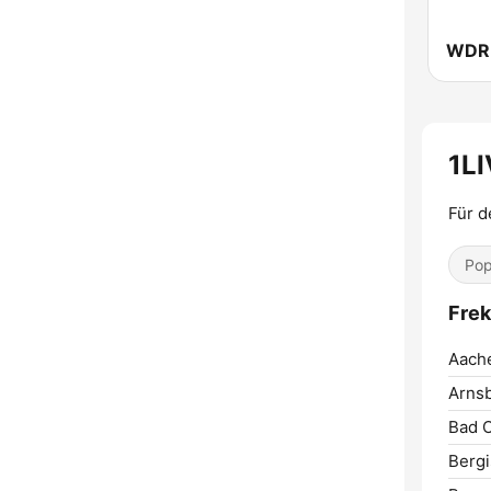
1L
Für d
Pop
Frek
Aach
Arnsb
Bad 
Bergi