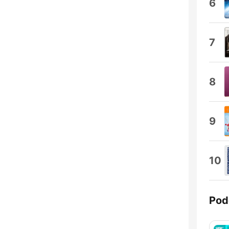
6
7
8
9
10
Pod