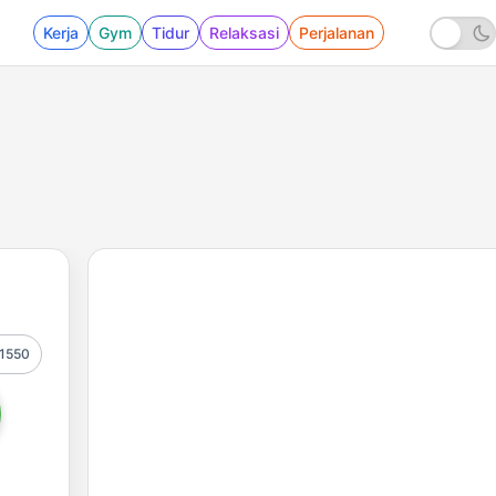
Kerja
Gym
Tidur
Relaksasi
Perjalanan
1550