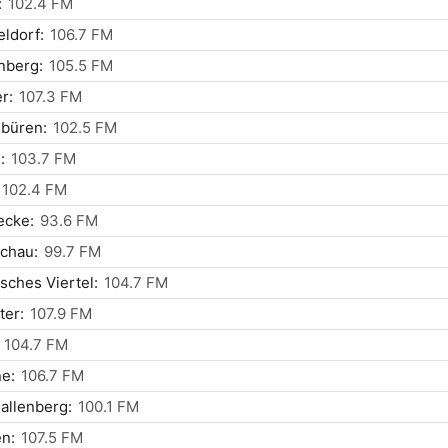
:
102.4 FM
ldorf:
106.7 FM
nberg:
105.5 FM
r:
107.3 FM
nbüren:
102.5 FM
:
103.7 FM
102.4 FM
ecke:
93.6 FM
chau:
99.7 FM
sches Viertel:
104.7 FM
ter:
107.9 FM
104.7 FM
e:
106.7 FM
allenberg:
100.1 FM
n:
107.5 FM