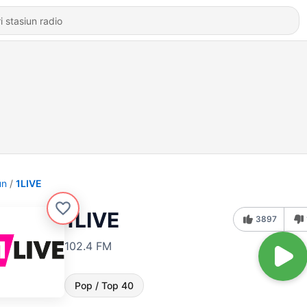
un
1LIVE
1LIVE
3897
102.4 FM
Pop / Top 40