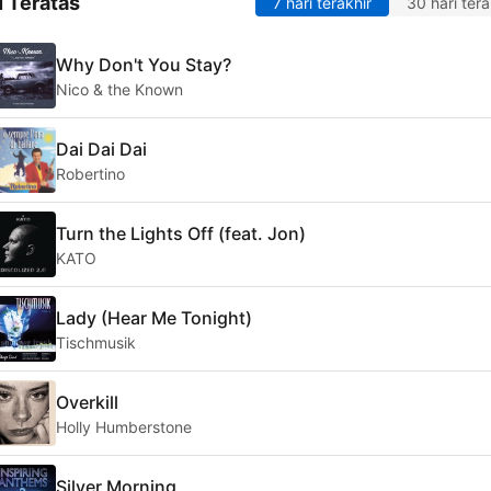
 Teratas
7 hari terakhir
30 hari tera
Why Don't You Stay?
Nico & the Known
Dai Dai Dai
Robertino
Turn the Lights Off (feat. Jon)
KATO
Lady (Hear Me Tonight)
Tischmusik
Overkill
Holly Humberstone
Silver Morning