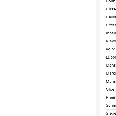
Bonn
Düsse
Halle
Höxte
Ibbe
Kleve
Köln:
Lübb
Mons
Märki
Müns
Olpe:
Rhein
Schm
Siege