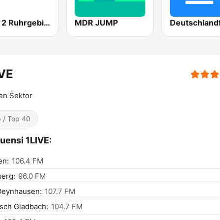
WDR 2 Ruhrgebiet
MDR JUMP
Deutschland
IVE
en Sektor
 / Top 40
uensi 1LIVE:
en:
106.4 FM
erg:
96.0 FM
Oeynhausen:
107.7 FM
sch Gladbach:
104.7 FM