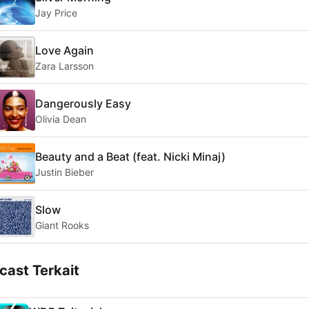
Jay Price
Love Again
Zara Larsson
Dangerously Easy
Olivia Dean
Beauty and a Beat (feat. Nicki Minaj)
Justin Bieber
Slow
Giant Rooks
cast Terkait