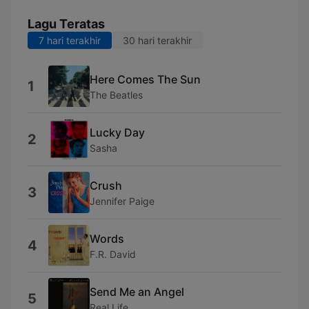
Lagu Teratas
7 hari terakhir
30 hari terakhir
Here Comes The Sun
1
The Beatles
Lucky Day
2
Sasha
Crush
3
Jennifer Paige
Words
4
F.R. David
Send Me an Angel
5
Real Life