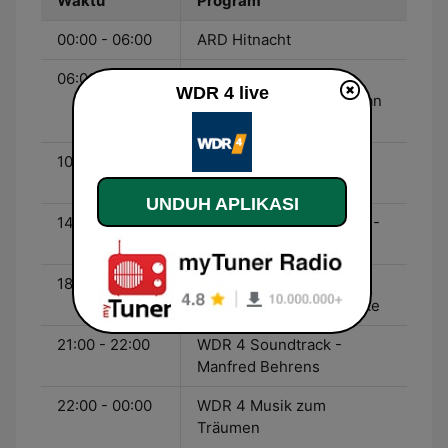
Waktu
Program
00:00 - 06:00
ARD Hitnacht
06:00 - 10:00
WDR 4 Mein Morgen -
WDR 4 live
Heike Knispel und Bastian
Bender
10:00 - 14:00
WDR 4 Hier und Heute -
Carina Vogt
UNDUH APLIKASI
14:00 - 18:00
WDR 4 Mein Nachmittag -
Bernd Brüggemann
18:00 - 21:00
WDR 4 Ab in den
Feierabend - Katia Franke
21:00 - 22:00
WDR 4 Soundtrack -
Manfred Behrens
22:00 - 00:00
WDR 4 Musik zum
Träumen