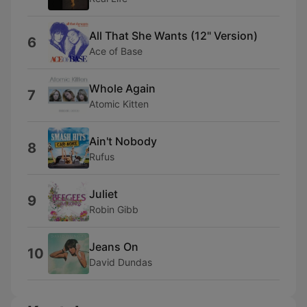
All That She Wants (12" Version)
6
Ace of Base
Whole Again
7
Atomic Kitten
Ain't Nobody
8
Rufus
Juliet
9
Robin Gibb
Jeans On
10
David Dundas