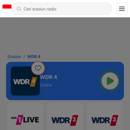
Stasiun
WDR 4
WDR 4
Online