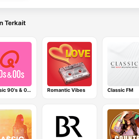
n Terkait
Qmusic 90's & 00's
Romantic Vibes
Classic FM