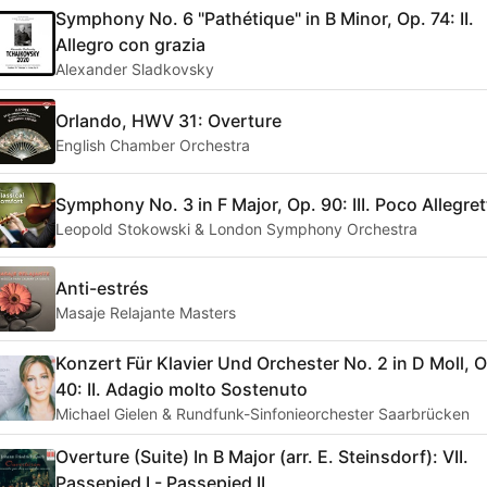
Symphony No. 6 "Pathétique" in B Minor, Op. 74: II.
Allegro con grazia
Alexander Sladkovsky
Orlando, HWV 31: Overture
English Chamber Orchestra
Symphony No. 3 in F Major, Op. 90: III. Poco Allegre
Leopold Stokowski & London Symphony Orchestra
Anti-estrés
Masaje Relajante Masters
Konzert Für Klavier Und Orchester No. 2 in D Moll, O
40: II. Adagio molto Sostenuto
Michael Gielen & Rundfunk-Sinfonieorchester Saarbrücken
Overture (Suite) In B Major (arr. E. Steinsdorf): VII.
Passepied I - Passepied II