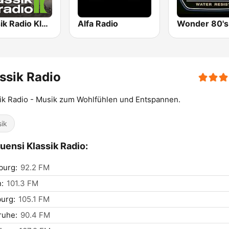
Klassik Radio Klassik am Morgen
Alfa Radio
Wonder 80's
ssik Radio
ik Radio - Musik zum Wohlfühlen und Entspannen.
sik
uensi Klassik Radio:
burg:
92.2 FM
n:
101.3 FM
urg:
105.1 FM
ruhe:
90.4 FM