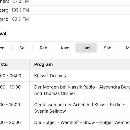
hen:
107.2 FM
berg:
105.1 FM
gart:
103.9 FM
wal
en
Sel
Rab
Kam
Jum
Sab
M
ktu
Program
00 - 06:00
Klassik Dreams
00 - 10:00
Der Morgen bei Klassik Radio - Alexandra Ber
und Thomas Ohrner
00 - 15:00
Geniessen bei der Arbeit mit Klassik Radio -
Svenja Sellnow
00 - 20:00
Die Holger - Wemhoff - Show - Holger Wemho