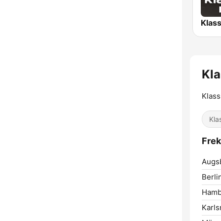
Kla
Klass
Kla
Frek
Augs
Berli
Hamb
Karls