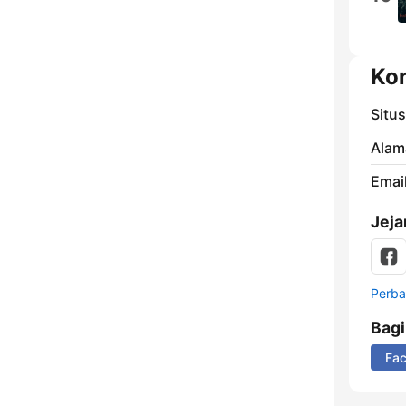
Ko
Situ
Alam
Email
Jeja
Perbar
Bag
Fa