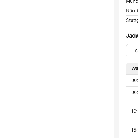
Münc
Nürn
Stutt
Jad
S
Wa
00:
06:
10:
15: