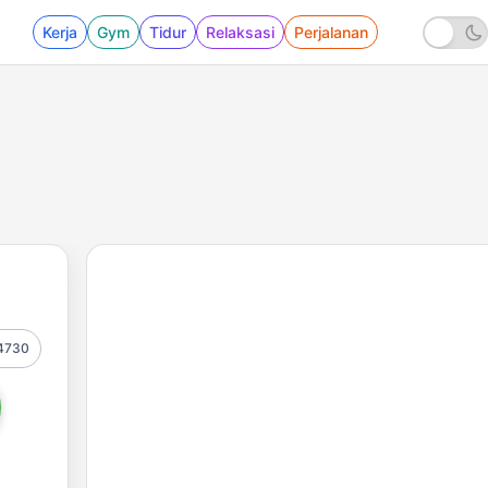
Kerja
Gym
Tidur
Relaksasi
Perjalanan
4730