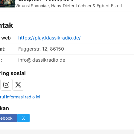
Virtuosi Saxoniae, Hans-Dieter Löchner & Egbert Esterl
ntak
s web
https://play.klassikradio.de/
at:
Fuggerstr. 12, 86150
:
info@klassikradio.de
ring sosial
ui informasi radio ini
ikan
cebook
X