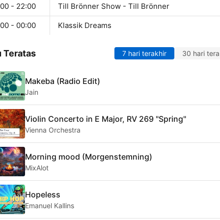
00 - 22:00
Till Brönner Show - Till Brönner
00 - 00:00
Klassik Dreams
 Teratas
7 hari terakhir
30 hari tera
Makeba (Radio Edit)
Jain
Violin Concerto in E Major, RV 269 "Spring"
Vienna Orchestra
Morning mood (Morgenstemning)
MixAlot
Hopeless
Emanuel Kallins