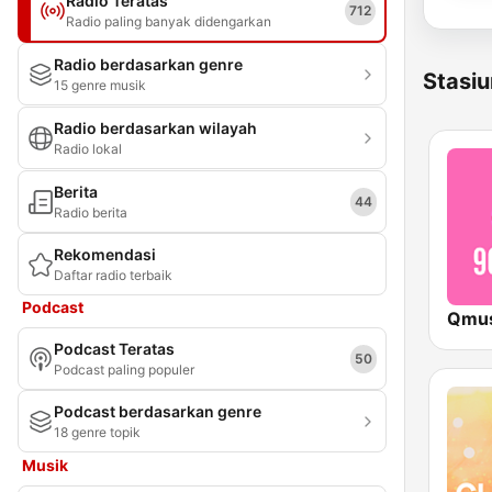
Radio Teratas
712
Radio paling banyak didengarkan
Radio berdasarkan genre
Stasiu
15 genre musik
Radio berdasarkan wilayah
Radio lokal
Berita
44
Radio berita
Rekomendasi
Daftar radio terbaik
Podcast
Podcast Teratas
50
Podcast paling populer
Podcast berdasarkan genre
18 genre topik
Musik