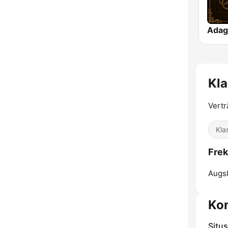
Adag
Kla
Vertr
Kla
Frek
Augs
Ko
Situ