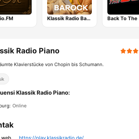
io.FM
Klassik Radio Barock
ssik Radio Piano
äumte Klavierstücke von Chopin bis Schumann.
sik
uensi Klassik Radio Piano:
burg:
Online
ntak
s web
https://play.klassikradio.de/