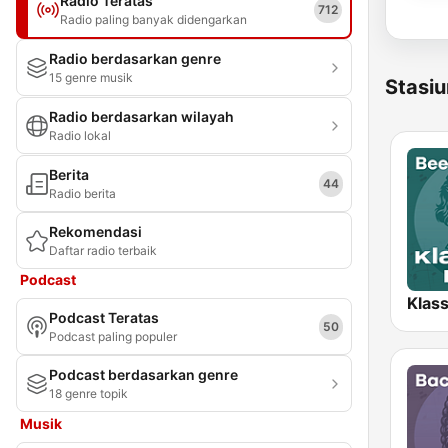
Radio Teratas
712
Radio paling banyak didengarkan
Radio berdasarkan genre
15 genre musik
Stasiu
Radio berdasarkan wilayah
Radio lokal
Berita
44
Radio berita
Rekomendasi
Daftar radio terbaik
Podcast
Podcast Teratas
50
Podcast paling populer
Podcast berdasarkan genre
18 genre topik
Musik