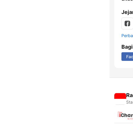
Jeja
Perbar
Bag
Fa
Ra
Sta