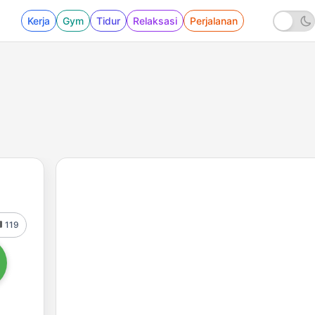
Kerja
Gym
Tidur
Relaksasi
Perjalanan
119