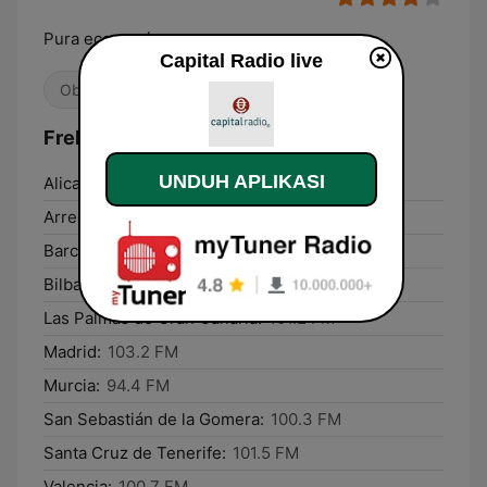
Pura economía
Capital Radio live
Obrolan
Frekuensi Capital Radio:
UNDUH APLIKASI
Alicante:
103.2 FM
Arrecife:
94.1 FM
Barcelona:
Online
Bilbao:
89.2 FM
Las Palmas de Gran Canaria:
101.2 FM
Madrid:
103.2 FM
Murcia:
94.4 FM
San Sebastián de la Gomera:
100.3 FM
Santa Cruz de Tenerife:
101.5 FM
Valencia:
100.7 FM