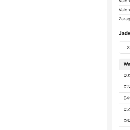
Valen
Valen
Zarag
Jad
S
Wa
00:
02
04
05:
06: