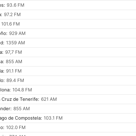
os:
93.6 FM
:
97.2 FM
101.6 FM
oño:
929 AM
d:
1359 AM
a:
97,7 FM
a:
855 AM
a:
91.1 FM
o:
89.4 FM
lona:
104.8 FM
 Cruz de Tenerife:
621 AM
nder:
855 AM
ago de Compostela:
103.1 FM
o:
102.0 FM