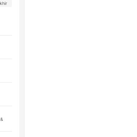
khir
 &