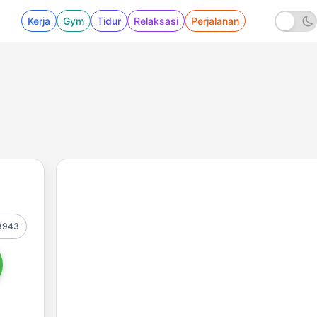
Kerja
Gym
Tidur
Relaksasi
Perjalanan
8943