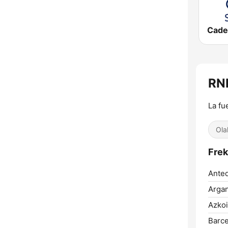
RNE
La fu
Ola
Frek
Anteq
Arga
Azkoi
Barce