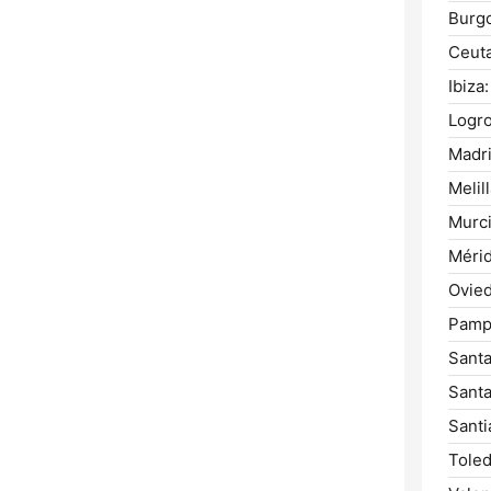
Burg
Ceuta
Ibiza:
Logr
Madri
Melill
Murci
Mérid
Ovied
Pamp
Santa
Santa
Santi
Toled