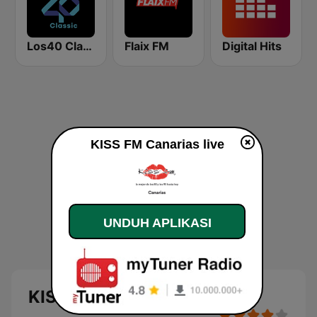
Los40 Classic
Flaix FM
Digital Hits
KISS FM Canarias live
UNDUH APLIKASI
KISS FM Canarias