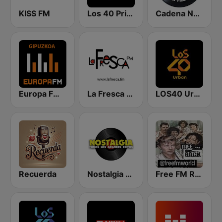
KISS FM
Los 40 Principales
Cadena Nostalgia
Europa FM Gipuzkoa
La Fresca FM
LOS40 Urban
Recuerda
Nostalgia FM
Free FM Rock