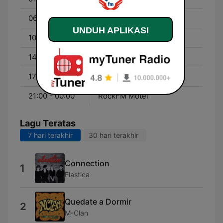
06:00 - 10:00
El Pirata y su banda
UNDUH APLIKASI
10:00 - 14:30
Marta Vázquez
14:30 - 17:00
Diego Cardeña
17:00 - 21:00
Raúl Carnicero
21:00 - 00:00
RockFM Motel
Lagu Teratas
7 hari terakhir
30 hari terakhir
Connection
1
Elastica
Quedate a Dormir
2
M-Clan