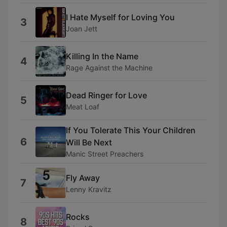
I Hate Myself for Loving You
3
Joan Jett
Killing In the Name
4
Rage Against the Machine
Dead Ringer for Love
5
Meat Loaf
If You Tolerate This Your Children
6
Will Be Next
Manic Street Preachers
Fly Away
7
Lenny Kravitz
Rocks
8