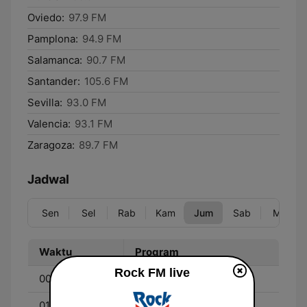
Oviedo:
97.9 FM
Pamplona:
94.9 FM
Salamanca:
90.7 FM
Santander:
105.6 FM
Sevilla:
93.0 FM
Valencia:
93.1 FM
Zaragoza:
89.7 FM
Jadwal
Sen
Sel
Rab
Kam
Jum
Sab
Min
Waktu
Program
Rock FM live
00:00 - 01:00
Música para animales
01:00 - 06:00
RockFM Noche