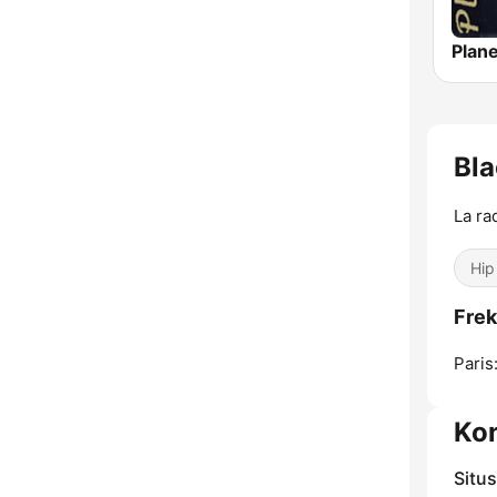
Bl
La ra
Hip
Frek
Paris
Ko
Situ