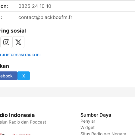
pon:
0825 24 10 10
:
contact@blackboxfm.fr
ring sosial
ui informasi radio ini
ikan
cebook
X
dio Indonesia
Sumber Daya
Penyiar
siun Radio dan Podcast
Widget
Situs Radio per Negara