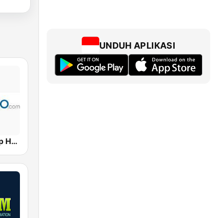
UNDUH APLIKASI
Hits Radio Hip Hop / RnB