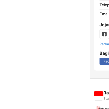
Tele
Email
Jeja
Perbar
Bag
Fa
Ra
Sta