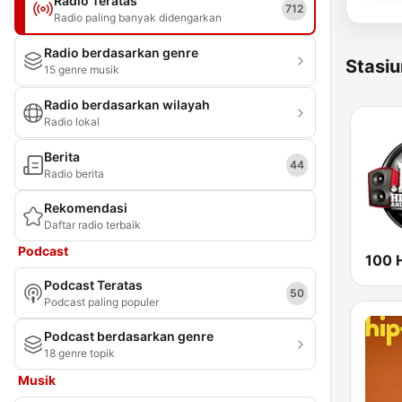
Radio Teratas
712
Radio paling banyak didengarkan
Radio berdasarkan genre
Stasiu
15 genre musik
Radio berdasarkan wilayah
Radio lokal
Berita
44
Radio berita
Rekomendasi
Daftar radio terbaik
Podcast
Podcast Teratas
50
Podcast paling populer
Podcast berdasarkan genre
18 genre topik
Musik