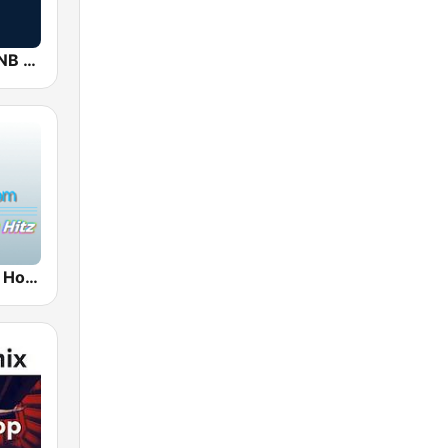
2000 FM - RNB and Hip Hop
100hitz - Hip Hop Hitz