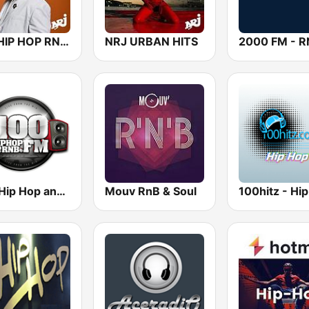
NRJ HIP HOP RNB HITS
NRJ URBAN HITS
.100 Hip Hop and RNB.FM
Mouv RnB & Soul