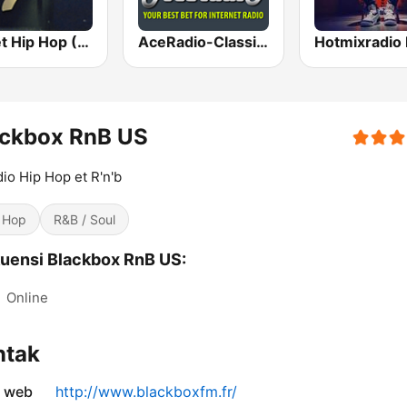
Planet Hip Hop (MRG.fm)
AceRadio-Classic RnB
ackbox RnB US
dio Hip Hop et R'n'b
 Hop
R&B / Soul
uensi Blackbox RnB US:
:
Online
ntak
s web
http://www.blackboxfm.fr/