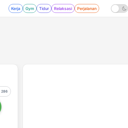
Kerja
Gym
Tidur
Relaksasi
Perjalanan
286