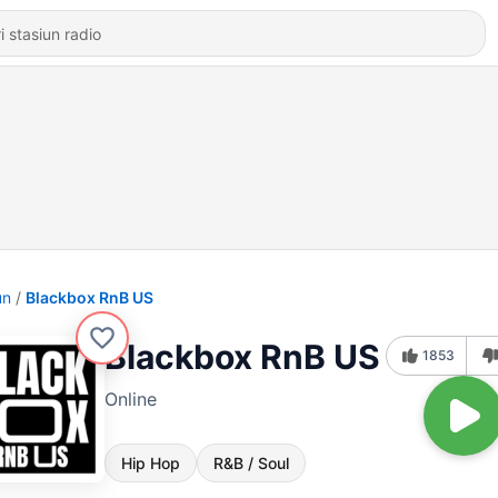
un
Blackbox RnB US
Blackbox RnB US
1853
Online
Hip Hop
R&B / Soul