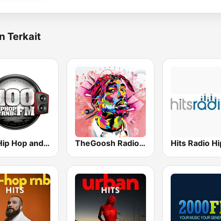
n Terkait
100 Hip Hop and RNB FM
TheGoosh Radio - R&B