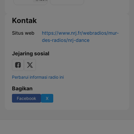
Nuit
de
Rêve
sur
Kontak
NRJ
Situs web
https://www.nrj.fr/webradios/mur-
des-radios/nrj-dance
Jejaring sosial
Perbarui informasi radio ini
Bagikan
Facebook
X