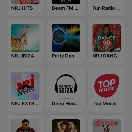
NRJ HITS
Beam FM - Adult Hits
Fun Radio FRANCE
NRJ IBIZA
Party Dance Radio
NRJ DANCE 90
NRJ EXTRAVADANCE
Deep House Ibiza
Top Music