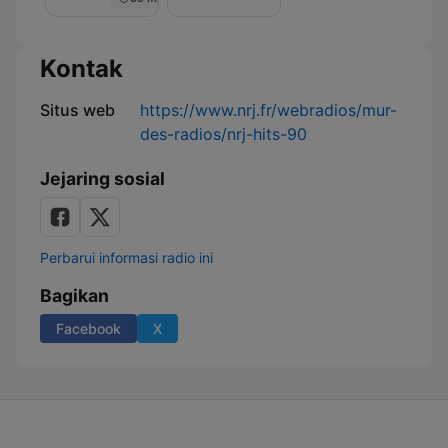
Nuit
de
Rêve
sur
Kontak
NRJ
Situs web
https://www.nrj.fr/webradios/mur-
des-radios/nrj-hits-90
Jejaring sosial
Perbarui informasi radio ini
Bagikan
Facebook
X