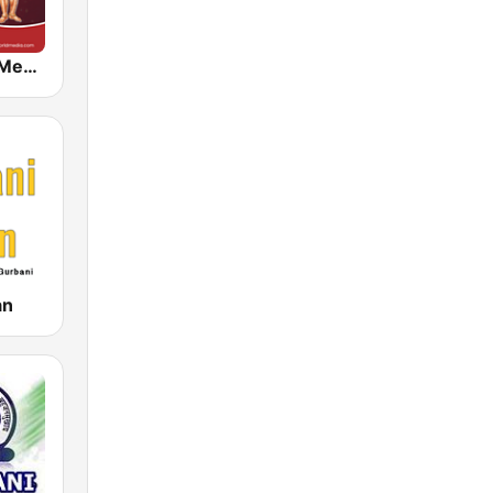
Bhaktiworld Media Hanuman Ji
an