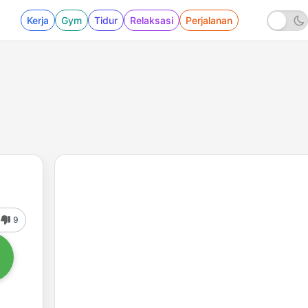
Kerja
Gym
Tidur
Relaksasi
Perjalanan
9