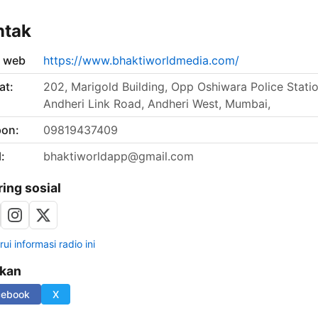
ntak
s web
https://www.bhaktiworldmedia.com/
at:
202, Marigold Building, Opp Oshiwara Police Statio
Andheri Link Road, Andheri West, Mumbai,
pon:
09819437409
:
bhaktiworldapp@gmail.com
ring sosial
ui informasi radio ini
ikan
cebook
X