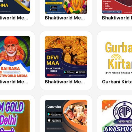
Bhaktiworld Media Krishna
Bhaktiworld Media Shri Ram
Bhaktiworld Media Sai Baba
Bhaktiworld Media Devi Maa
Gurbani Kirt