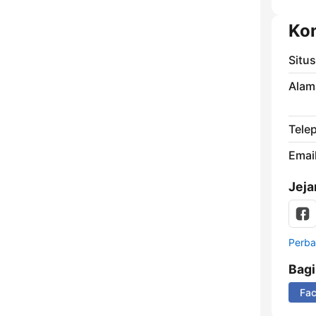
Ko
Situ
Alam
Tele
Email
Jeja
Perbar
Bag
Fa