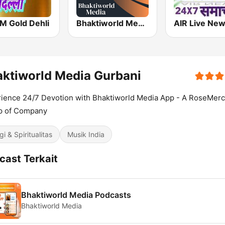
M Gold Dehli
Bhaktiworld Media Ganesha
ktiworld Media Gurbani
ience 24/7 Devotion with Bhaktiworld Media App - A RoseMerc
p of Company
gi & Spiritualitas
Musik India
cast Terkait
Bhaktiworld Media Podcasts
Bhaktiworld Media