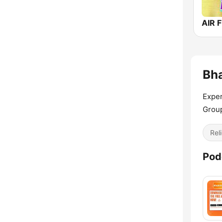
AIR F
Bha
Exper
Grou
Reli
Pod