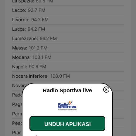
La Spezia:
89.5 FM
Lecco:
92.7 FM
Livorno:
94.2 FM
Lucca:
94.2 FM
Lumezzane:
96.2 FM
Massa:
101.2 FM
Modena:
103.1 FM
Napoli:
90.8 FM
Nocera Inferiore:
108.0 FM
Novara:
92.9 FM
Radio Sportiva live
Padova:
107.7 FM
Pagani:
108.0 FM
Parma:
101.4 FM
Pescara:
104.6 FM
UNDUH APLIKASI
Pianoro:
87.6 FM