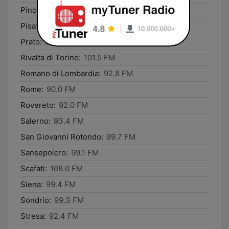
Pino sulla Sponda del Lago Maggiore:
96.8 FM
Pisa:
94.2 FM
Prato:
96.4 FM
Rivalta di Torino:
101.5 FM
Romano di Lombardia:
92.8 FM
Rome:
90.0 FM
Rovereto:
92.0 FM
Salerno:
93.4 FM
San Giovanni Rotondo:
99.7 FM
Sansepolcro:
99.1 FM
Scafati:
108.0 FM
Siena:
99.4 FM
Sondrio:
99.3 FM
Stresa:
92.4 FM